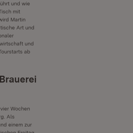
ührt und wie
Tisch mit
wird Martin
tische Art und
onaler
wirtschaft und
Tourstarts ab
 Brauerei
 vier Wochen
g. Als
 und einem zur
schen Freitag,