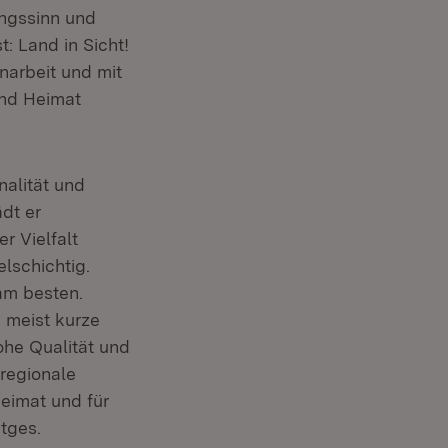
ungssinn und
t: Land in Sicht!
narbeit und mit
und Heimat
nalität und
dt er
r Vielfalt
lschichtig.
 am besten.
n meist kurze
ohe Qualität und
regionale
Heimat und für
tges.