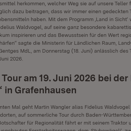
mittel herkommen, welcher Weg sie auf unsere Teller f
äglich dazu beitragen, dass wir immer einen gedeckten 
bensmitteln haben. Mit dem Programm ‚Land in Sicht‘ 
Fidelius Waldvogel, auf seine ganz besondere kabarettis
kum inspirieren und das Bewusstsein für den Wert regi
härfen“ sagte die Ministerin für Ländlichen Raum, Land
Gentges MdL, am Donnerstag (18. Juni) anlässlich des 
 Juni 2026.
 Tour am 19. Juni 2026 bei der
‘ in Grafenhausen
nten Mal geht Martin Wangler alias Fidelius Waldvogel
ndorten, auf sommerliche Tour durch Baden-Württember
tschafter für Regionalität fährt er mit seinem Traktor
gebauten Forstarbeiterwagen, dem ‚Stubewägeli‘, zwi