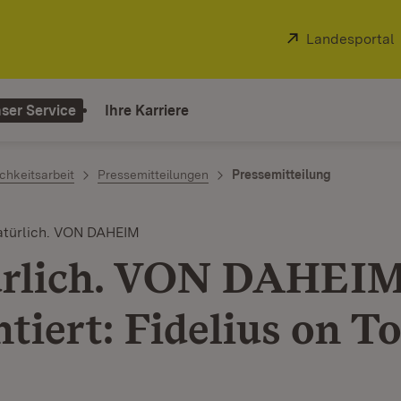
Extern:
Landesportal
ser Service
Ihre Karriere
chkeitsarbeit
Pressemitteilungen
Pressemitteilung
türlich. VON DAHEIM
ürlich. VON DAHEI
tiert: Fidelius on T