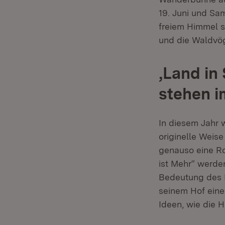
19. Juni und Sam
freiem Himmel s
und die Waldvög
‚Land in 
stehen i
In diesem Jahr w
originelle Weise
genauso eine Ro
ist Mehr“ werde
Bedeutung des B
seinem Hof eine 
Ideen, wie die H