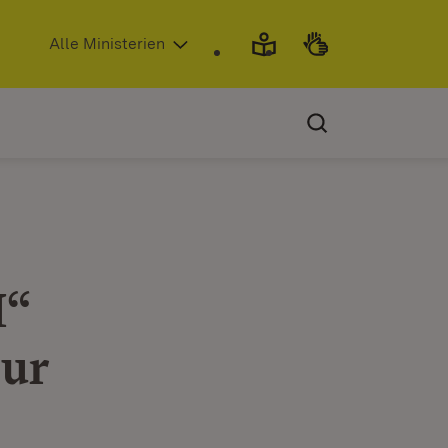
(Öffnet in neuem Fenster)
Alle Ministerien
M“
our