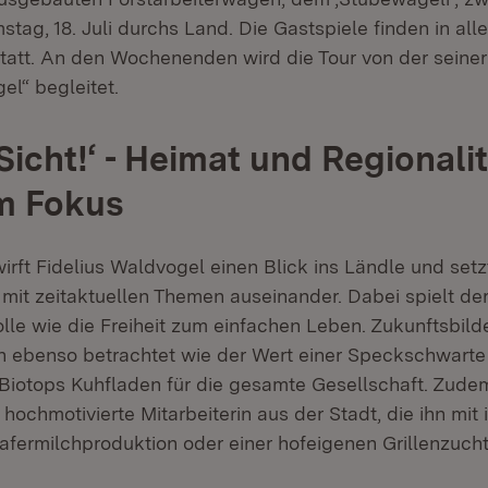
stag, 18. Juli durchs Land. Die Gastspiele finden in all
tatt. An den Wochenenden wird die Tour von der seiner
el“ begleitet.
Sicht!‘ - Heimat und Regionali
m Fokus
irft Fidelius Waldvogel einen Blick ins Ländle und setz
 mit zeitaktuellen Themen auseinander. Dabei spielt de
lle wie die Freiheit zum einfachen Leben. Zukunftsbild
n ebenso betrachtet wie der Wert einer Speckschwarte
iotops Kuhfladen für die gesamte Gesellschaft. Zudem
hochmotivierte Mitarbeiterin aus der Stadt, die ihn mit 
afermilchproduktion oder einer hofeigenen Grillenzucht