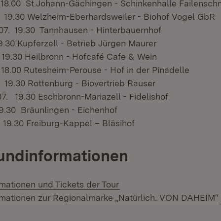
 18.00 St.Johann-Gächingen - Schinkenhalle Failensch
. 19.30 Welzheim-Eberhardsweiler - Biohof Vogel GbR
07. 19.30 Tannhausen - Hinterbauernhof
9.30 Kupferzell - Betrieb Jürgen Maurer
 19.30 Heilbronn - Hofcafé Cafe & Wein
 18.00 Rutesheim-Perouse - Hof in der Pinadelle
. 19.30 Rottenburg - Biovertrieb Rauser
07. 19.30 Eschbronn-Mariazell - Fidelishof
19.30 Bräunlingen - Eichenhof
 19.30 Freiburg-Kappel – Bläsihof
undinformationen
(Öffnet in neuem Fenster
rmationen und Tickets der Tour
rmationen zur Regionalmarke „Natürlich. VON DAHEIM“