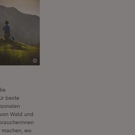
-
die
ür beste
isonalen
, von Wald und
rbraucherinnen
r machen, wo