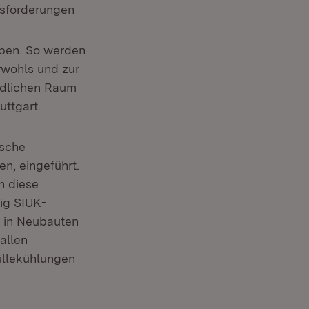
onsförderungen
aben. So werden
rwohls und zur
ndlichen Raum
uttgart.
ische
n, eingeführt.
n diese
ig SIUK-
t in Neubauten
allen
üllekühlungen