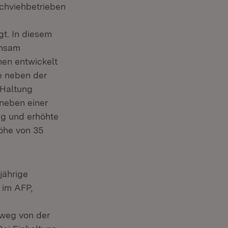
lchviehbetrieben
gt. In diesem
insam
nen entwickelt
ie neben der
 Haltung
neben einer
ng und erhöhte
öhe von 35
jährige
 im AFP,
 weg von der