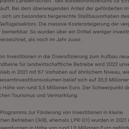
ogramm Landwirtschaft“ des Bundesministeriums für Er
läuft. Bei dem überwiegenden Anteil der geförderten In
 sich um besonders tiergerechte Stallbauvorhaben des
eflügelsektors. Die massive Kostensteigerung der ve
r bemerkbar. So wurden über ein Drittel weniger Investi
verzeichnet, als noch im Jahr zuvor.
n Investitionen in die Diversifizierung zum Aufbau neu
beine für landwirtschaftliche Betriebe wird 2022 unv
 blieb in 2021 mit 67 Vorhaben auf ähnlichem Niveau, wi
esamtinvestitionsvolumen belief sich auf 35,5 Millione
Höhe von rund 5,5 Millionen Euro. Der Schwerpunkt de
ichen Tourismus und Vermarktung.
rogramms zur Förderung von Investitionen in kleine
ichen Betrieben (IklB, ehemals LPR-D1) wurden in 2021
wendungen in Höhe von rund 1,9 Millionen Euro geförde