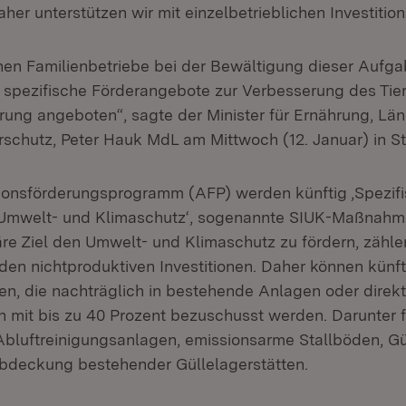
her unterstützen wir mit einzelbetrieblichen Investiti
hen Familienbetriebe bei der Bewältigung dieser Aufg
 spezifische Förderangebote zur Verbesserung des Tie
ung angeboten“, sagte der Minister für Ernährung, Lä
schutz, Peter Hauk MdL am Mittwoch (12. Januar) in St
tionsförderungsprogramm (AFP) werden künftig ‚Spezif
n Umwelt- und Klimaschutz‘, sogenannte SIUK-Maßnahme
re Ziel den Umwelt- und Klimaschutz zu fördern, zähle
n nichtproduktiven Investitionen. Daher können künft
, die nachträglich in bestehende Anlagen oder direk
en mit bis zu 40 Prozent bezuschusst werden. Darunter f
Abluftreinigungsanlagen, emissionsarme Stallböden, G
bdeckung bestehender Güllelagerstätten.