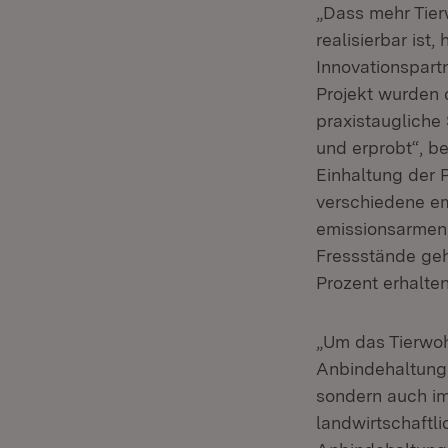
„Dass mehr Tier
realisierbar ist
Innovationspartn
Projekt wurden 
praxistaugliche
und erprobt“, be
Einhaltung der 
verschiedene e
emissionsarmen 
Fressstände geh
Prozent erhalten
„Um das Tierwohl
Anbindehaltung 
sondern auch im
landwirtschaftl