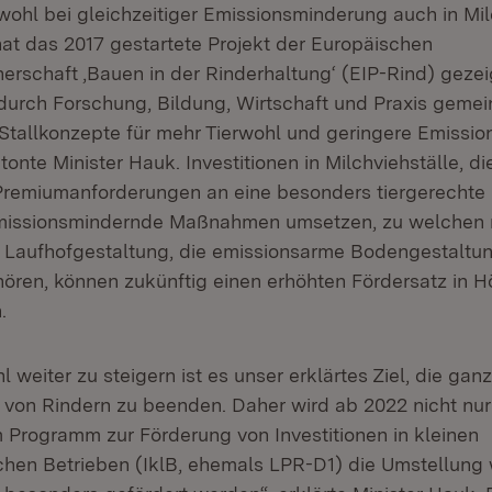
wohl bei gleichzeitiger Emissionsminderung auch in Mi
, hat das 2017 gestartete Projekt der Europäischen
erschaft ‚Bauen in der Rinderhaltung‘ (EIP-Rind) gezei
durch Forschung, Bildung, Wirtschaft und Praxis geme
 Stallkonzepte für mehr Tierwohl und geringere Emissio
tonte Minister Hauk. Investitionen in Milchviehställe, d
Premiumanforderungen an eine besonders tiergerechte
missionsmindernde Maßnahmen umsetzen, zu welchen 
Laufhofgestaltung, die emissionsarme Bodengestaltu
ören, können zukünftig einen erhöhten Fördersatz in H
.
 weiter zu steigern ist es unser erklärtes Ziel, die ganz
von Rindern zu beenden. Daher wird ab 2022 nicht nur
 Programm zur Förderung von Investitionen in kleinen
ichen Betrieben (IklB, ehemals LPR-D1) die Umstellung