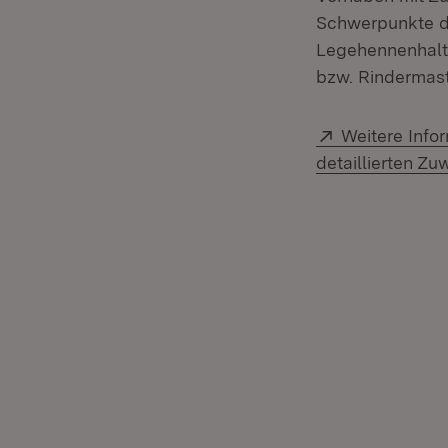
Schwerpunkte de
Legehennenhaltu
bzw. Rindermast
Extern:
Weitere Info
detaillierten 