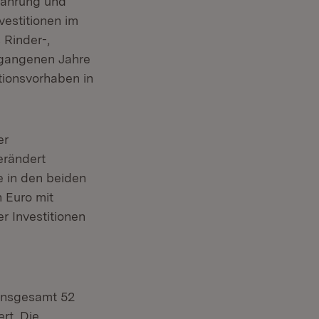
nährung und
vestitionen im
 Rinder-,
rgangenen Jahre
tionsvorhaben in
er
erändert
e in den beiden
n Euro mit
r Investitionen
 insgesamt 52
rt. Die