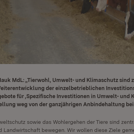
Hauk MdL: „Tierwohl, Umwelt- und Klimaschutz sind z
iterentwicklung der einzelbetrieblichen Investitio
bote für ‚Spezifische Investitionen in Umwelt- und 
ellung weg von der ganzjährigen Anbindehaltung bei
eltschutz sowie das Wohlergehen der Tiere sind zentr
d Landwirtschaft bewegen. Wir wollen diese Ziele ge