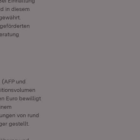
Bei Einhaltung
d in diesem
gewährt.
 geförderten
Beratung
g (AFP und
titionsvolumen
n Euro bewilligt
einem
dungen von rund
er gestellt.