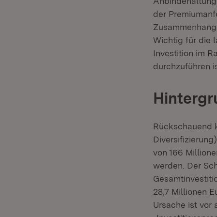
Anbindehaltung 
der Premiumanfo
Zusammenhang e
Wichtig für die 
Investition im 
durchzuführen is
Hintergr
Rückschauend ko
Diversifizierun
von 166 Million
werden. Der Sc
Gesamtinvestiti
28,7 Millionen E
Ursache ist vor