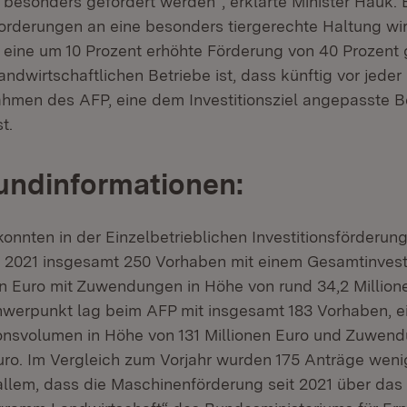
besonders gefördert werden“, erklärte Minister Hauk. 
rderungen an eine besonders tiergerechte Haltung wir
ine um 10 Prozent erhöhte Förderung von 40 Prozent 
landwirtschaftlichen Betriebe ist, dass künftig vor jeder
Rahmen des AFP, eine dem Investitionsziel angepasste 
t.
undinformationen:
nnten in der Einzelbetrieblichen Investitionsförderun
g) 2021 insgesamt 250 Vorhaben mit einem Gesamtinves
en Euro mit Zuwendungen in Höhe von rund 34,2 Millione
hwerpunkt lag beim AFP mit insgesamt 183 Vorhaben, 
onsvolumen in Höhe von 131 Millionen Euro und Zuwen
uro. Im Vergleich zum Vorjahr wurden 175 Anträge wenig
 allem, dass die Maschinenförderung seit 2021 über das