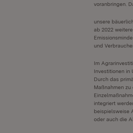
voranbringen. Da
unsere bäuerlic
ab 2022 weitere
Emissionsminder
und Verbraucher
Im Agrarinvesti
Investitionen i
Durch das primä
Maßnahmen zu de
Einzelmaßnahmen
integriert werd
beispielsweise 
oder auch die A