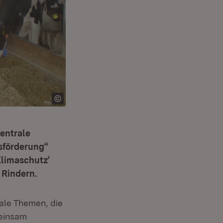
entrale
nsförderung“
Klimaschutz‘
 Rindern.
ale Themen, die
meinsam