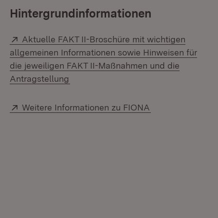
Hintergrundinformationen
Extern:
Aktuelle FAKT II-Broschüre mit wichtigen
allgemeinen Informationen sowie Hinweisen für
die jeweiligen FAKT II-Maßnahmen und die
(Öffnet in neuem Fenster)
Antragstellung
Extern:
(Öffnet in neuem
Weitere Informationen zu FIONA