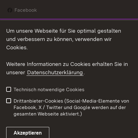
Facebook
Instagram
Um unsere Webseite für Sie optimal gestalten
Social Wall
und verbessern zu können, verwenden wir
Cookies.
Youtube
Weitere Informationen zu Cookies erhalten Sie in
Zum 
unserer
Datenschutzerklärung
.
Kontakt
Datenschutz
Erklärung zur
Benutzungshinweise
Technisch notwendige Cookies
Barrierefreiheit
Drittanbieter-Cookies (Social-Media-Elemente von
Impressum
Cookies
Facebook, X / Twitter und Google werden auf der
gesamten Webseite aktiviert.)
Akzeptieren
Link zum Landesportal