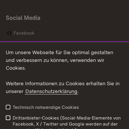
Social Media
Facebook
Instagram
Um unsere Webseite für Sie optimal gestalten
Social Wall
und verbessern zu können, verwenden wir
Cookies.
Youtube
Weitere Informationen zu Cookies erhalten Sie in
Zum 
unserer
Datenschutzerklärung
.
Kontakt
Datenschutz
Erklärung zur
Benutzungshinweise
Technisch notwendige Cookies
Barrierefreiheit
Drittanbieter-Cookies (Social-Media-Elemente von
Impressum
Cookies
Facebook, X / Twitter und Google werden auf der