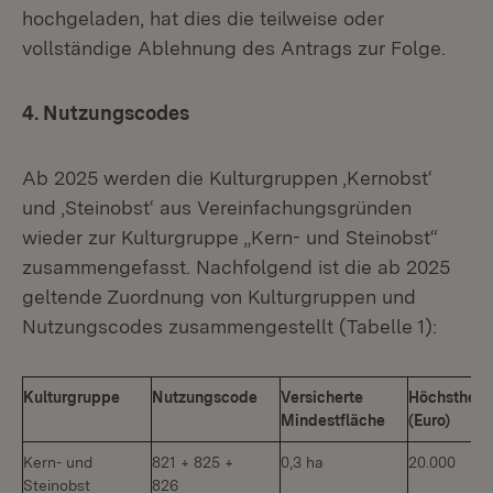
hochgeladen, hat dies die teilweise oder
vollständige Ablehnung des Antrags zur Folge.
4. Nutzungscodes
Ab 2025 werden die Kulturgruppen ‚Kernobst‘
und ‚Steinobst‘ aus Vereinfachungsgründen
wieder zur Kulturgruppe „Kern- und Steinobst“
zusammengefasst. Nachfolgend ist die ab 2025
geltende Zuordnung von Kulturgruppen und
Nutzungscodes zusammengestellt (Tabelle 1):
Kulturgruppe
Nutzungscode
Versicherte
Höchsthekt
Mindestfläche
(Euro)
Kern- und
821 + 825 +
0,3 ha
20.000
Steinobst
826