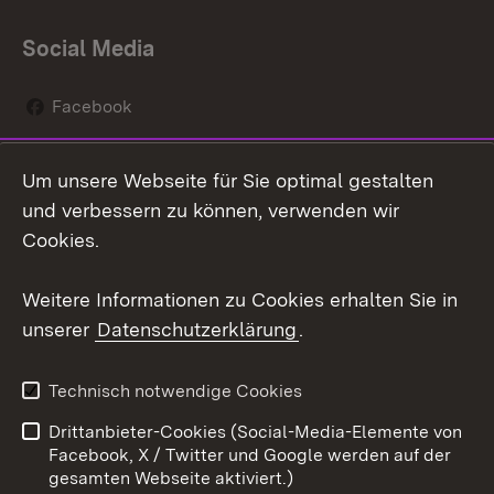
Social Media
Facebook
Instagram
Um unsere Webseite für Sie optimal gestalten
Social Wall
und verbessern zu können, verwenden wir
Cookies.
Youtube
Weitere Informationen zu Cookies erhalten Sie in
Zum 
unserer
Datenschutzerklärung
.
Kontakt
Datenschutz
Erklärung zur
Benutzungshinweise
Technisch notwendige Cookies
Barrierefreiheit
Drittanbieter-Cookies (Social-Media-Elemente von
Impressum
Cookies
Facebook, X / Twitter und Google werden auf der
gesamten Webseite aktiviert.)