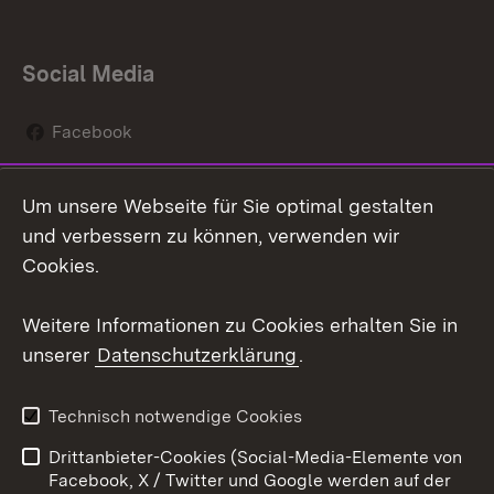
Social Media
Facebook
Instagram
Um unsere Webseite für Sie optimal gestalten
Social Wall
und verbessern zu können, verwenden wir
Cookies.
Youtube
Weitere Informationen zu Cookies erhalten Sie in
Zum 
unserer
Datenschutzerklärung
.
Kontakt
Datenschutz
Erklärung zur
Benutzungshinweise
Technisch notwendige Cookies
Barrierefreiheit
Drittanbieter-Cookies (Social-Media-Elemente von
Impressum
Cookies
Facebook, X / Twitter und Google werden auf der