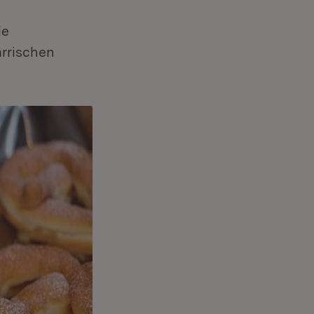
ie
ärrischen