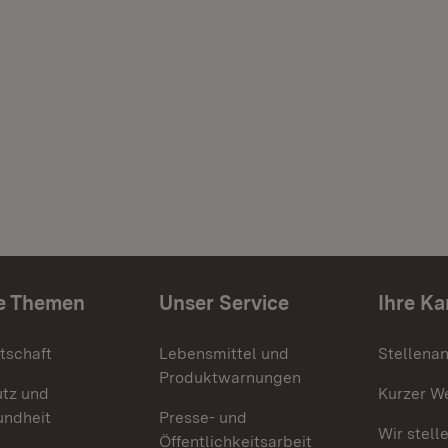
e Themen
Unser Service
Ihre Ka
tschaft
Lebensmittel und
Stellena
Produktwarnungen
utz und
Kurzer W
undheit
Presse- und
Wir stell
Öffentlichkeitsarbeit