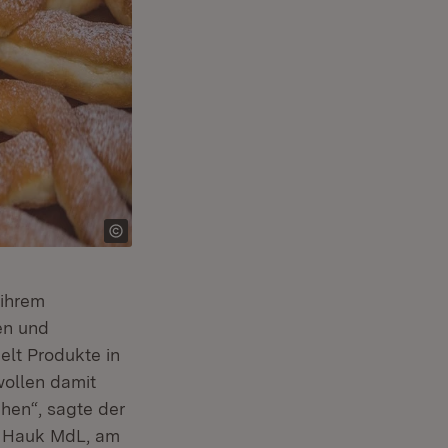
 ihrem
en und
lt Produkte in
wollen damit
chen“, sagte der
r Hauk MdL, am