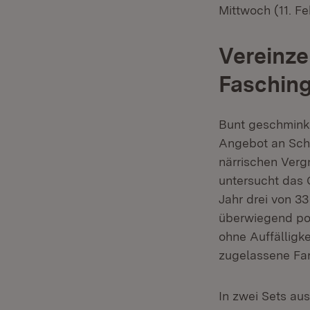
Mittwoch (11. Fe
Vereinze
Faschin
Bunt geschminkt
Angebot an Schm
närrischen Ver
untersucht das 
Jahr drei von 3
überwiegend pos
ohne Auffälligke
zugelassene Far
In zwei Sets au