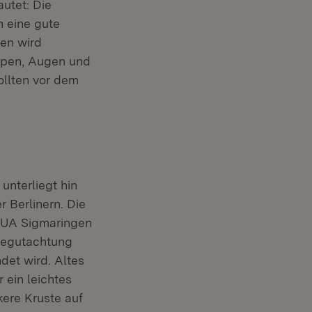
utet: Die
n eine gute
sen wird
ippen, Augen und
ollten vor dem
unterliegt hin
 Berlinern. Die
VUA Sigmaringen
 Begutachtung
det wird. Altes
 ein leichtes
ere Kruste auf