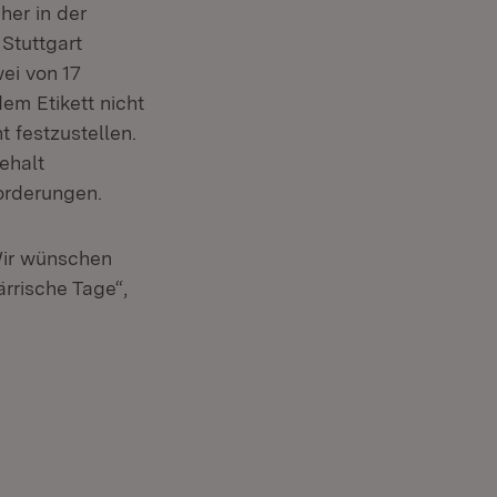
her in der
Stuttgart
ei von 17
em Etikett nicht
 festzustellen.
ehalt
orderungen.
 Wir wünschen
rrische Tage“,