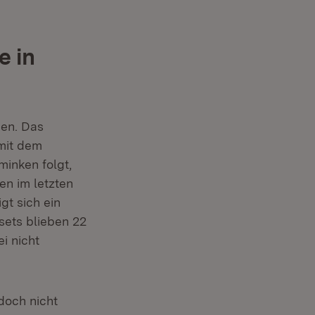
e in
den. Das
mit dem
inken folgt,
en im letzten
gt sich ein
sets blieben 22
i nicht
doch nicht