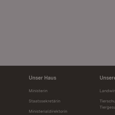
Unser Haus
Unser
Ministerin
Landwir
Staatssekretärin
Tiersch
Tierges
Ministerialdirektorin