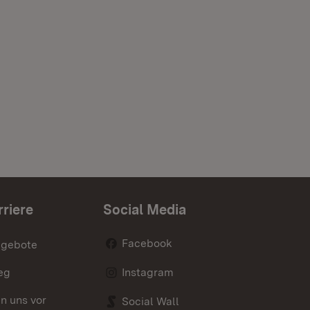
rriere
Social Media
Facebook
ngebote
eg
Instagram
en uns vor
Social Wall