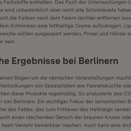
 Farbstoffe enthalten. Das Fazit der Untersuchungen la
e sind unbedenklich aber nicht alle Schminksets habe
sich die Farben nach dem Feiern leichter entfernen las
dem Schminken eine fetthaltige Creme aufzutragen. L
ereiche sollten ausgespart werden, Pinsel und Hände s
r sein.
che Ergebnisse bei Berlinern
einen Bogen um die närrischen Veranstaltungen macht 
Verlockungen von Spezialitäten wie Fasnetsküchle oder
hen diese Produkte regelmäßig. So analysierte das C
en von Berlinern. Ein wichtiger Fokus der sensorischen
che des Fettes, das zum Frittieren des Hefeteigs verwen
durch einen stechenden Geruch der braunen Kruste oder
 beim Verzehr bemerkbar machen. Auch kann eine dick