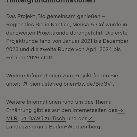
Das Projekt ‚Bio gemeinsam genießen –
Regionales Bio in Kantine, Mensa & Co‘ wurde in
der zweiten Projektrunde durchgeführt. Die erste
Projektrunde fand von Januar 2021 bis Dezember
2023 und die zweite Runde von April 2024 bis
Februar 2026 statt.
Weitere Informationen zum Projekt finden Sie
Extern:
(Öffnet in
unter:
biomusterregionen-bw.de/BioGV
.
Weitere Informationen rund um das Thema
Ernährung gibt es auf den Internetseiten des
Extern:
(Öffnet in neuem Fenster)
Extern:
MLR
,
BaWü zu Tisch
und des
(Öffnet in neu
Landeszentrums Baden-Württemberg
.