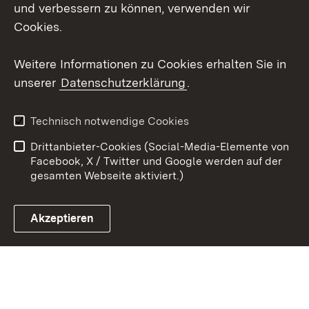
Social Wall
und verbessern zu können, verwenden wir
Cookies.
Youtube
Weitere Informationen zu Cookies erhalten Sie in
Zum 
unserer
Datenschutzerklärung
.
Kontakt
Datenschutz
Erklärung zur
Benutzungshinweise
Technisch notwendige Cookies
Barrierefreiheit
Drittanbieter-Cookies (Social-Media-Elemente von
Impressum
Cookies
Facebook, X / Twitter und Google werden auf der
gesamten Webseite aktiviert.)
Akzeptieren
Link zum Landesportal