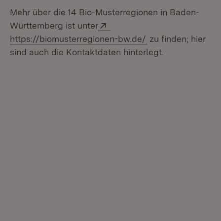
Mehr über die 14 Bio-Musterregionen in Baden-
Extern:
Württemberg ist unter
(Öffnet in neuem F
https://biomusterregionen-bw.de/
zu finden; hier
sind auch die Kontaktdaten hinterlegt.