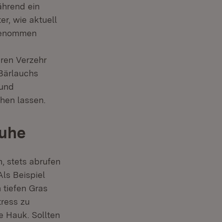
ährend ein
er, wie aktuell
tgenommen
ren Verzehr
 Bärlauchs
 und
ehen lassen.
Ruhe
, stets abrufen
Als Beispiel
 tiefen Gras
tress zu
e Hauk. Sollten