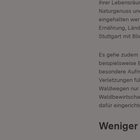
ihrer Lebensräu
Naturgenuss und
eingehalten wer
Ernährung, Länd
Stuttgart mit B
Es gehe zudem u
beispielsweise 
besondere Aufm
Verletzungen füh
Waldwegen nur F
Waldbewirtschaf
dafür eingerich
Weniger 