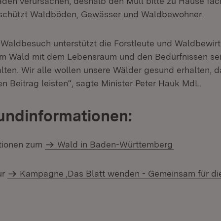
den verursachen, deshalb den Müll bitte zu Hause fa
 schützt Waldböden, Gewässer und Waldbewohner.
r Waldbesuch unterstützt die Forstleute und Waldbewirt
 am Wald mit dem Lebensraum und den Bedürfnissen se
alten. Wir alle wollen unsere Wälder gesund erhalten, 
n Beitrag leisten“, sagte Minister Peter Hauk MdL.
undinformationen:
ationen zum
Wald in Baden-Württemberg
ur
Kampagne ‚Das Blatt wenden - Gemeinsam für di