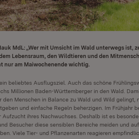
Hauk MdL: „Wer mit Umsicht im Wald unterwegs ist, ze
t dem Lebensraum, den Wildtieren und den Mitmensch
cht nur am Maiwochenende wichtig.
 ein beliebtes Ausflugsziel. Auch das schöne Frühlingsw
chs Millionen Baden-Württemberger in den Wald. Dami
ür den Menschen in Balance zu Wald und Wild gelingt, 
tgeben und einfache Regeln beherzigen. Im Frühjahr b
er Aufzucht ihres Nachwuchses. Deshalb ist es besonder
nd Besucher diese sensiblen Bereiche meiden und au
en. Viele Tier- und Pflanzenarten reagieren empfindli