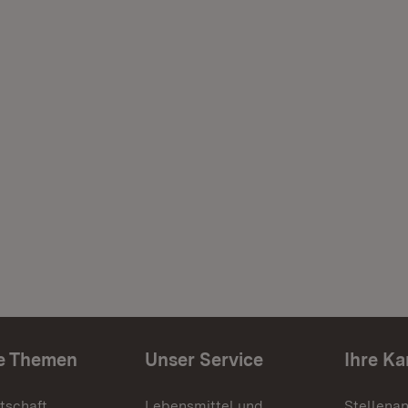
e Themen
Unser Service
Ihre Ka
tschaft
Lebensmittel und
Stellena