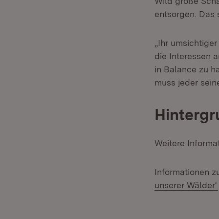
Wild große Schä
entsorgen. Das
„Ihr umsichtige
die Interessen
in Balance zu h
muss jeder seine
Hintergr
Weitere Inform
Informationen z
unserer Wälder‘