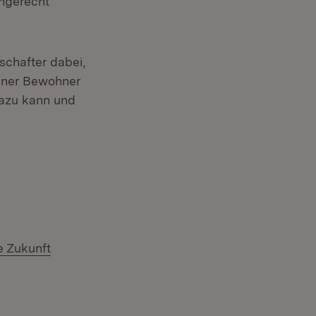
chgerecht
schafter dabei,
iner Bewohner
dazu kann und
e Zukunft