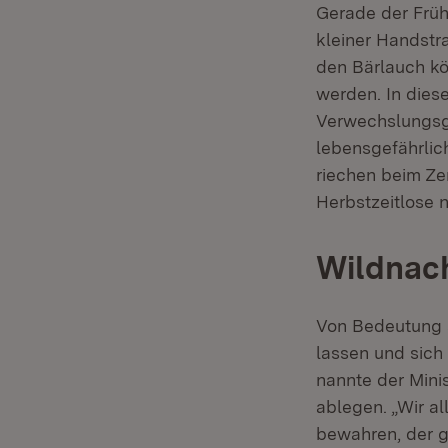
Gerade der Früh
kleiner Handstra
den Bärlauch k
werden. In dies
Verwechslungsge
lebensgefährlich
riechen beim Ze
Herbstzeitlose ni
Wildnac
Von Bedeutung s
lassen und sich 
nannte der Mini
ablegen. „Wir a
bewahren, der g