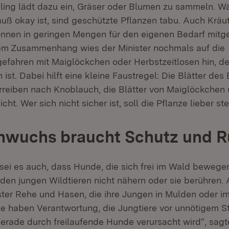
ling lädt dazu ein, Gräser oder Blumen zu sammeln. W
uß okay ist, sind geschützte Pflanzen tabu. Auch Kräut
önnen in geringen Mengen für den eigenen Bedarf mi
em Zusammenhang wies der Minister nochmals auf die
fahren mit Maiglöckchen oder Herbstzeitlosen hin, de
 ist. Dabei hilft eine kleine Faustregel: Die Blätter des
rreiben nach Knoblauch, die Blätter von Maiglöckchen
cht. Wer sich nicht sicher ist, soll die Pflanze lieber st
hwuchs braucht Schutz und 
ei es auch, dass Hunde, die sich frei im Wald bewegen
den jungen Wildtieren nicht nähern oder sie berühren. 
ster Rehe und Hasen, die ihre Jungen in Mulden oder im
lle haben Verantwortung, die Jungtiere vor unnötigem S
erade durch freilaufende Hunde verursacht wird“, sagt