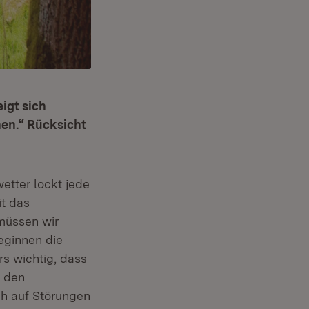
igt sich
en.“ Rücksicht
etter lockt jede
t das
müssen wir
eginnen die
s wichtig, dass
f den
ch auf Störungen