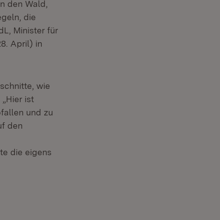
in den Wald,
geln, die
L, Minister für
 April) in
chnitte, wie
„Hier ist
fallen und zu
uf den
te die eigens