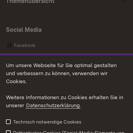
Themenübersicht
Social Media
Facebook
Instagram
Um unsere Webseite für Sie optimal gestalten
Social Wall
und verbessern zu können, verwenden wir
Cookies.
Youtube
Weitere Informationen zu Cookies erhalten Sie in
Zum 
unserer
Datenschutzerklärung
.
Kontakt
Datenschutz
Erklärung zur
Benutzungshinweise
Technisch notwendige Cookies
Barrierefreiheit
Drittanbieter-Cookies (Social-Media-Elemente von