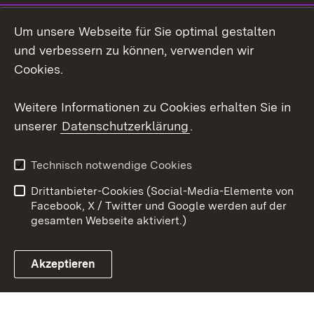
Instagram
Um unsere Webseite für Sie optimal gestalten
Social Wall
und verbessern zu können, verwenden wir
Cookies.
Youtube
Weitere Informationen zu Cookies erhalten Sie in
Zum 
unserer
Datenschutzerklärung
.
Kontakt
Datenschutz
Erklärung zur
Benutzungshinweise
Technisch notwendige Cookies
Barrierefreiheit
Drittanbieter-Cookies (Social-Media-Elemente von
Impressum
Cookies
Facebook, X / Twitter und Google werden auf der
gesamten Webseite aktiviert.)
Akzeptieren
Link zum Landesportal