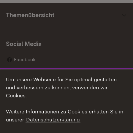
Themenübersicht
Social Media
Facebook
Instagram
Um unsere Webseite für Sie optimal gestalten
Social Wall
und verbessern zu können, verwenden wir
Cookies.
Youtube
Weitere Informationen zu Cookies erhalten Sie in
Zum 
unserer
Datenschutzerklärung
.
Kontakt
Datenschutz
Erklärung zur
Benutzungshinweise