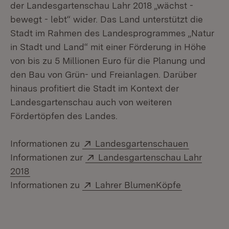
der Landesgartenschau Lahr 2018 „wächst -
bewegt - lebt“ wider. Das Land unterstützt die
Stadt im Rahmen des Landesprogrammes „Natur
in Stadt und Land“ mit einer Förderung in Höhe
von bis zu 5 Millionen Euro für die Planung und
den Bau von Grün- und Freianlagen. Darüber
hinaus profitiert die Stadt im Kontext der
Landesgartenschau auch von weiteren
Fördertöpfen des Landes.
Extern:
(Öffnet i
Informationen zu
Landesgartenschauen
Extern:
Informationen zur
Landesgartenschau Lahr
(Öffnet in neuem Fenster)
2018
Extern:
(Öffnet in 
Informationen zu
Lahrer BlumenKöpfe