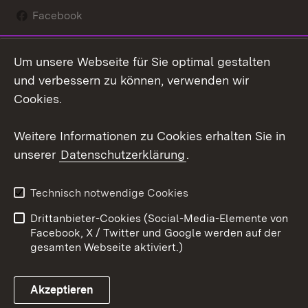
Facebook
Instagram
Um unsere Webseite für Sie optimal gestalten
Social Wall
und verbessern zu können, verwenden wir
Cookies.
Youtube
Weitere Informationen zu Cookies erhalten Sie in
Zum 
unserer
Datenschutzerklärung
.
Kontakt
Datenschutz
Erklärung zur
Benutzungshinweise
Technisch notwendige Cookies
Barrierefreiheit
Drittanbieter-Cookies (Social-Media-Elemente von
Impressum
Cookies
Facebook, X / Twitter und Google werden auf der
gesamten Webseite aktiviert.)
Akzeptieren
Link zum Landesportal