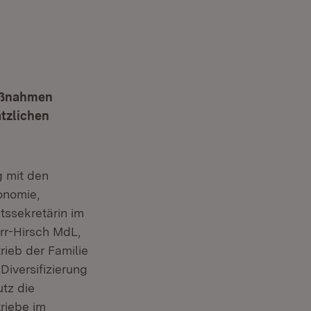
maßnahmen
ätzlichen
 mit den
onomie,
tssekretärin im
rr-Hirsch MdL,
rieb der Familie
iversifizierung
tz die
riebe im