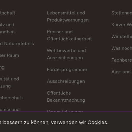
tschaft
Lebensmittel und
Stellena
Produktwarnungen
utz und
Kurzer W
undheit
Presse- und
Wir stell
Öffentlichkeitsarbeit
d Naturerlebnis
Was noch 
Wettbewerbe und
her Raum
Auszeichnungen
Fachbere
ng
Förderprogramme
Aus- und
sität und
Ausschreibungen
tzung
Öffentliche
cherschutz
Bekanntmachung
omie und
Veranstaltungen
ion
erbessern zu können, verwenden wir Cookies.
Mediathek