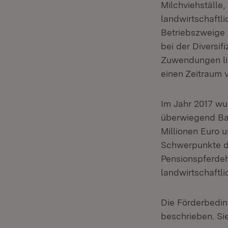
Milchviehställe,
landwirtschaftl
Betriebszweige 
bei der Diversi
Zuwendungen li
einen Zeitraum v
Im Jahr 2017 wu
überwiegend Bau
Millionen Euro 
Schwerpunkte de
Pensionspferdeh
landwirtschaftli
Die Förderbedin
beschrieben. Si