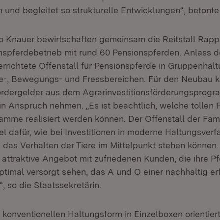
 und begleitet so strukturelle Entwicklungen“, betonte
o Knauer bewirtschaften gemeinsam die Reitstall Rap
nspferdebetrieb mit rund 60 Pensionspferden. Anlass 
errichtete Offenstall für Pensionspferde in Gruppenhalt
e-, Bewegungs- und Fressbereichen. Für den Neubau k
Fördergelder aus dem Agrarinvestitionsförderungsprogra
 in Anspruch nehmen. „Es ist beachtlich, welche tollen P
amme realisiert werden können. Der Offenstall der Fami
el dafür, wie bei Investitionen in moderne Haltungsverf
das Verhalten der Tiere im Mittelpunkt stehen können. G
 attraktive Angebot mit zufriedenen Kunden, die ihre P
ptimal versorgt sehen, das A und O einer nachhaltig er
“, so die Staatssekretärin.
 konventionellen Haltungsform in Einzelboxen orientiert