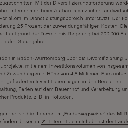
 zugeschnitten. Mit der Diversifizierungsförderung wer
iche Unternehmen beim Aufbau zusätzlicher, landwirtsc
vor allem im Dienstleistungsbereich unterstützt. Der Fö
fizierung 25 Prozent der zuwendungsfähigen Kosten. Di
egt aufgrund der De-minimis Regelung bei 200.000 Eu
on drei Steuerjahren.
rden in Baden-Württemberg über die Diversifizierung 6
projekte, mit einem Investitionsvolumen von insgesa
und Zuwendungen in Höhe von 4,8 Millionen Euro unterst
r geförderten Investitionen liegen in den Bereichen
altung, Ferien auf dem Bauernhof und Verarbeitung u
cher Produkte, z. B. in Hofläden.
gungen sind im Internet im ‚Förderwegweiser‘ des MLR 
Extern:
e finden diesen im
Internet beim Infodienst der Land