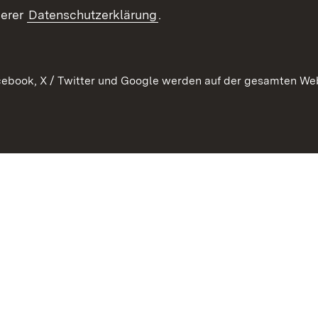
Publikationen
serer
Datenschutzerklärung
.
Kontakt
ebook, X / Twitter und Google werden auf der gesamten Webs
Kontakt
Datenschutz
Erklärung zur Barrierefreiheit