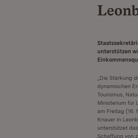
Leonb
Staatssekretär
unterstützen wi
Einkommensquel
„Die Stärkung 
dynamischen Ent
Tourismus, Natu
Ministerium für
am Freitag (16.
Knauer in Leonb
unterstützet da
Schaffung von z