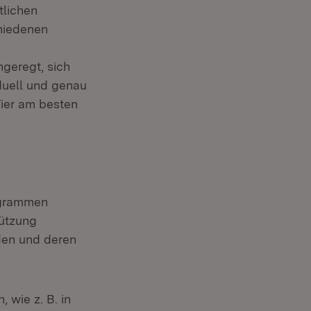
tlichen
hiedenen
geregt, sich
duell und genau
Tier am besten
rogrammen
tützung
uden und deren
, wie z. B. in