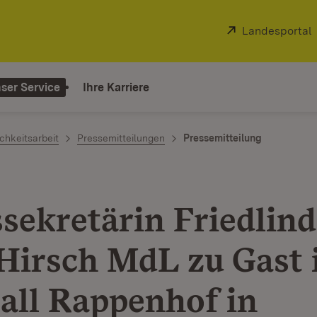
Extern:
Landesportal
ser Service
Ihre Karriere
chkeitsarbeit
Pressemitteilungen
Pressemitteilung
ssekretärin Friedlind
Hirsch MdL zu Gast
tall Rappenhof in