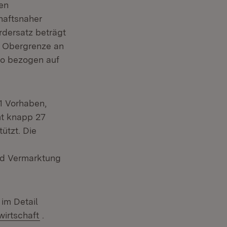
den
haftsnaher
rdersatz beträgt
e Obergrenze an
ro bezogen auf
1 Vorhaben,
mt knapp 27
ützt. Die
nd Vermarktung
im Detail
(Öffnet in neuem Fenster)
wirtschaft
.