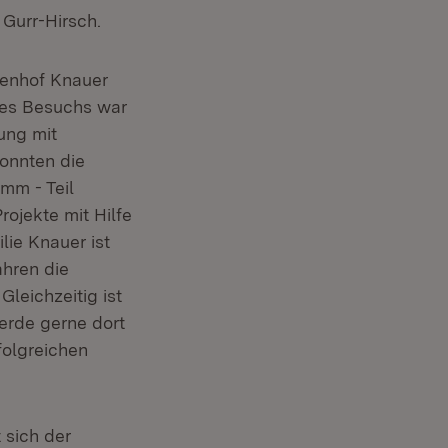
 Gurr-Hirsch.
penhof Knauer
des Besuchs war
ung mit
onnten die
mm - Teil
rojekte mit Hilfe
lie Knauer ist
ahren die
leichzeitig ist
ferde gerne dort
folgreichen
 sich der