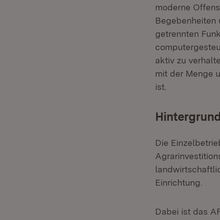
moderne Offenst
Begebenheiten u
getrennten Funk
computergesteue
aktiv zu verhal
mit der Menge u
ist.
Hintergrund
Die Einzelbetri
Agrarinvestition
landwirtschaftl
Einrichtung.
Dabei ist das AF