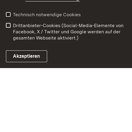
Kontakt
Datenschutz
Erklärung zur
Benutzungshinweise
Technisch notwendige Cookies
Barrierefreiheit
Drittanbieter-Cookies (Social-Media-Elemente von
Impressum
Cookies
Facebook, X / Twitter und Google werden auf der
gesamten Webseite aktiviert.)
Akzeptieren
Link zum Landesportal