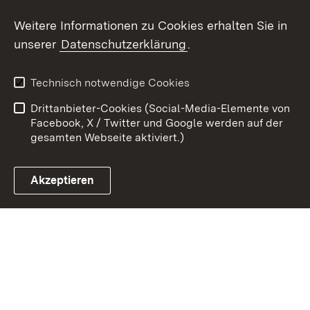
Weitere Informationen zu Cookies erhalten Sie in
Zum 
unserer
Datenschutzerklärung
.
Kontakt
Datenschutz
Erklärung zur
Benutzungshinweise
Technisch notwendige Cookies
Barrierefreiheit
Drittanbieter-Cookies (Social-Media-Elemente von
Impressum
Cookies
Facebook, X / Twitter und Google werden auf der
gesamten Webseite aktiviert.)
Akzeptieren
Link zum Landesportal