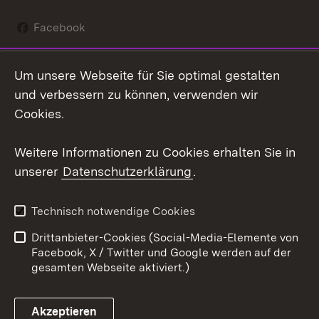
Facebook
Instagram
Um unsere Webseite für Sie optimal gestalten
Social Wall
und verbessern zu können, verwenden wir
Cookies.
Youtube
Weitere Informationen zu Cookies erhalten Sie in
Zum 
unserer
Datenschutzerklärung
.
Kontakt
Datenschutz
Erklärung zur
Benutzungshinweise
Technisch notwendige Cookies
Barrierefreiheit
Drittanbieter-Cookies (Social-Media-Elemente von
Impressum
Cookies
Facebook, X / Twitter und Google werden auf der
gesamten Webseite aktiviert.)
Akzeptieren