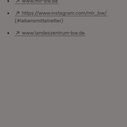
www.mlr-bw.de
Extern:
(Öffnet 
https://www.instagram.com/mlr_bw/
(#lebensmittelretter)
Extern:
(Öffnet in neuem 
www.landeszentrum-bw.de