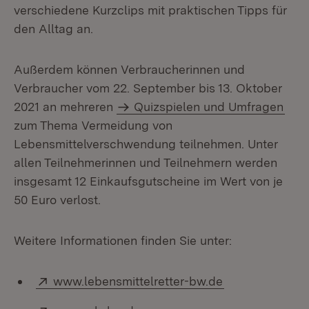
verschiedene Kurzclips mit praktischen Tipps für
den Alltag an.
Außerdem können Verbraucherinnen und
Verbraucher vom 22. September bis 13. Oktober
2021 an mehreren
Quizspielen und Umfragen
zum Thema Vermeidung von
Lebensmittelverschwendung teilnehmen. Unter
allen Teilnehmerinnen und Teilnehmern werden
insgesamt 12 Einkaufsgutscheine im Wert von je
50 Euro verlost.
Weitere Informationen finden Sie unter:
Extern:
(Öffnet in neu
www.lebensmittelretter-bw.de
Extern:
(Öffnet in neuem Fenster)