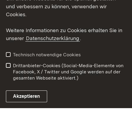
Social Wall
und verbessern zu können, verwenden wir
Cookies.
Youtube
Weitere Informationen zu Cookies erhalten Sie in
Zum 
unserer
Datenschutzerklärung
.
Kontakt
Datenschutz
Erklärung zur
Benutzungshinweise
Technisch notwendige Cookies
Barrierefreiheit
Drittanbieter-Cookies (Social-Media-Elemente von
Impressum
Cookies
Facebook, X / Twitter und Google werden auf der
gesamten Webseite aktiviert.)
Akzeptieren
Link zum Landesportal