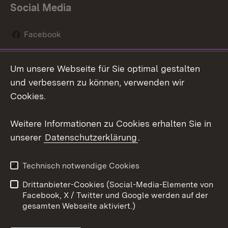
Social Media
Facebook
Instagram
Um unsere Webseite für Sie optimal gestalten
Social Wall
und verbessern zu können, verwenden wir
Cookies.
Youtube
Weitere Informationen zu Cookies erhalten Sie in
Zum 
unserer
Datenschutzerklärung
.
Kontakt
Datenschutz
Erklärung zur
Benutzungshinweise
Technisch notwendige Cookies
Barrierefreiheit
Drittanbieter-Cookies (Social-Media-Elemente von
Impressum
Cookies
Facebook, X / Twitter und Google werden auf der
gesamten Webseite aktiviert.)