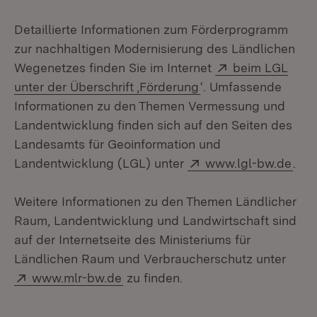
Detaillierte Informationen zum Förderprogramm
zur nachhaltigen Modernisierung des Ländlichen
Extern:
Wegenetzes finden Sie im Internet
beim LGL
(Öffnet in neuem Fe
unter der Überschrift ‚Förderung
‘. Umfassende
Informationen zu den Themen Vermessung und
Landentwicklung finden sich auf den Seiten des
Landesamts für Geoinformation und
Extern:
(Öff
Landentwicklung (LGL) unter
www.lgl-bw.de
.
Weitere Informationen zu den Themen Ländlicher
Raum, Landentwicklung und Landwirtschaft sind
auf der Internetseite des Ministeriums für
Ländlichen Raum und Verbraucherschutz unter
Extern:
(Öffnet in neuem Fenster)
www.mlr-bw.de
zu finden.