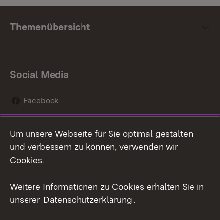
Themenübersicht
Social Media
Facebook
Instagram
Um unsere Webseite für Sie optimal gestalten
Social Wall
und verbessern zu können, verwenden wir
Cookies.
Youtube
Weitere Informationen zu Cookies erhalten Sie in
Zum 
unserer
Datenschutzerklärung
.
Kontakt
Datenschutz
Erklärung zur
Benutzungshinweise