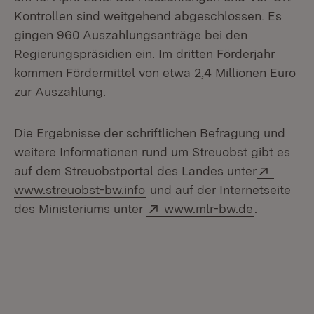
Kontrollen sind weitgehend abgeschlossen. Es
gingen 960 Auszahlungsanträge bei den
Regierungspräsidien ein. Im dritten Förderjahr
kommen Fördermittel von etwa 2,4 Millionen Euro
zur Auszahlung.
Die Ergebnisse der schriftlichen Befragung und
weitere Informationen rund um Streuobst gibt es
Extern:
auf dem Streuobstportal des Landes unter
(Öffnet in neuem Fenster)
www.streuobst-bw.info
und auf der Internetseite
Extern:
(Öffnet in
des Ministeriums unter
www.mlr-bw.de
.