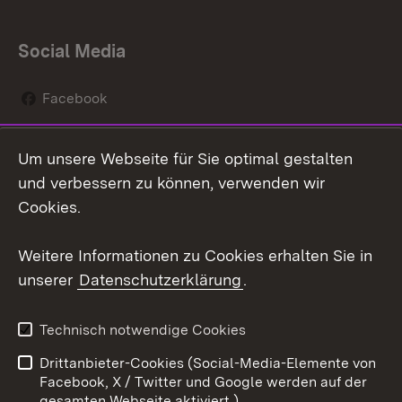
Social Media
Facebook
Instagram
Um unsere Webseite für Sie optimal gestalten
Social Wall
und verbessern zu können, verwenden wir
Cookies.
Youtube
Weitere Informationen zu Cookies erhalten Sie in
Zum 
unserer
Datenschutzerklärung
.
Kontakt
Datenschutz
Erklärung zur
Benutzungshinweise
Technisch notwendige Cookies
Barrierefreiheit
Drittanbieter-Cookies (Social-Media-Elemente von
Impressum
Cookies
Facebook, X / Twitter und Google werden auf der
gesamten Webseite aktiviert.)