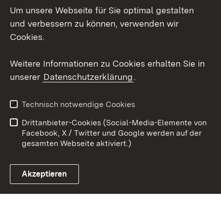
Um unsere Webseite für Sie optimal gestalten
Social Wall
und verbessern zu können, verwenden wir
Cookies.
Youtube
Weitere Informationen zu Cookies erhalten Sie in
Zum 
unserer
Datenschutzerklärung
.
Kontakt
Datenschutz
Erklärung zur
Benutzungshinweise
Technisch notwendige Cookies
Barrierefreiheit
Drittanbieter-Cookies (Social-Media-Elemente von
Impressum
Cookies
Facebook, X / Twitter und Google werden auf der
gesamten Webseite aktiviert.)
Akzeptieren
Link zum Landesportal