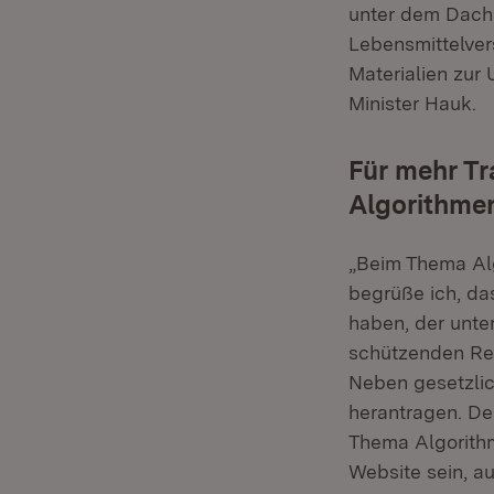
unter dem Dach 
Lebensmittelver
Materialien zur
Minister Hauk.
Für mehr T
Algorithme
„Beim Thema Alg
begrüße ich, da
haben, der unte
schützenden Rec
Neben gesetzli
herantragen. D
Thema Algorithm
Website sein, a