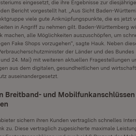
teriums eingesetzt, die ihre Ergebnisse zur diesjährig
en Bericht vorgestellt hat. „Aus Sicht Baden-Württemb
jektgruppe viele gute Anknüpfungspunkte, die es jetzt 
eiten in Angriff zu nehmen gilt. Baden-Württemberg wir
ark machen, alle Möglichkeiten auszuschöpfen, um schn
egen Fake Shops vorzugehen“, sagte Hauk. Neben die
Verbraucherschutzminister der Länder und des Bunde
. und 24. Mai) mit weiteren aktuellen Fragestellungen u
en aus dem digitalen, gesundheitlichen und wirtschaft
tz auseinandergesetzt.
n Breitband- und Mobilfunkanschlüssen
ren
nbieter sichern ihren Kunden vertraglich schnelles Inter
nk zu. Diese vertraglich zugesicherte maximale Leistun