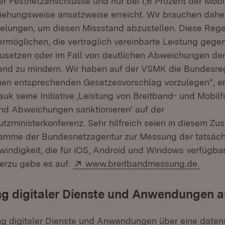
der Festnetzanschlüsse und nur bei 1,6 Prozent der Mob
iehungsweise ansatzweise erreicht. Wir brauchen dahe
gelungen, um diesen Missstand abzustellen. Diese Re
rmöglichen, die vertraglich vereinbarte Leistung geg
usetzen oder im Fall von deutlichen Abweichungen den
end zu mindern. Wir haben auf der VSMK die Bundesre
inen entsprechenden Gesetzesvorschlag vorzulegen“, er
auk seine Initiative ‚Leistung von Breitband- und Mobi
und Abweichungen sanktionieren‘ auf der
tzministerkonferenz. Sehr hilfreich seien in diesem 
ramme der Bundesnetzagentur zur Messung der tatsäch
indigkeit, die für iOS, Android und Windows verfügbar
Extern:
(Öffne
ierzu gebe es auf:
www.breitbandmessung.de.
ung digitaler Dienste und Anwendungen 
rung digitaler Dienste und Anwendungen über eine dat