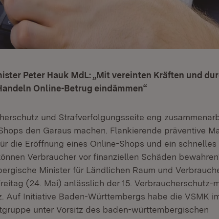
ister Peter Hauk MdL: „Mit vereinten Kräften und du
Handeln Online-Betrug eindämmen“
herschutz und Strafverfolgungsseite eng zusammenarb
e-Shops den Garaus machen. Flankierende präventive 
ür die Eröffnung eines Online-Shops und ein schnelles
 können Verbraucher vor finanziellen Schäden bewahren
rgische Minister für Ländlichen Raum und Verbrauche
eitag (24. Mai) anlässlich der 15. Verbraucherschutz-m
z. Auf Initiative Baden-Württembergs habe die VSMK 
ktgruppe unter Vorsitz des baden-württembergischen