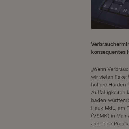
Verbrauchermin
konsequentes 
„Wenn Verbrauc
wir vielen Fak
höhere Hürden f
Auffälligkeiten
baden-württembe
Hauk MdL, am Fr
(VSMK) in Main
Jahr eine Proje