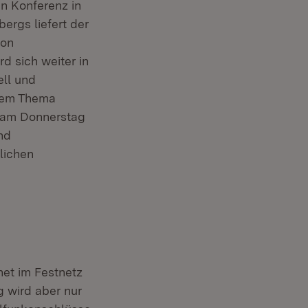
en Konferenz in
ergs liefert der
von
d sich weiter in
ell und
sem Thema
s am Donnerstag
nd
lichen
net im Festnetz
g wird aber nur