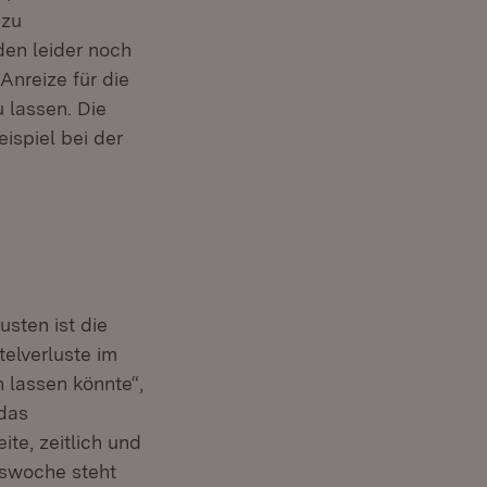
 zu
den leider noch
Anreize für die
u lassen. Die
spiel bei der
sten ist die
telverluste im
 lassen könnte“,
 das
te, zeitlich und
nswoche steht