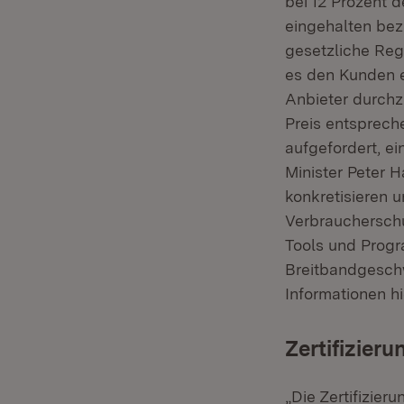
bei 12 Prozent 
eingehalten bez
gesetzliche Re
es den Kunden e
Anbieter durchz
Preis entsprech
aufgefordert, e
Minister Peter H
konkretisieren 
Verbraucherschu
Tools und Prog
Breitbandgeschw
Informationen h
Zertifizier
„Die Zertifizie