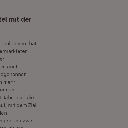
el mit der
Schaleneiern hat
vermarkteten
er
dass auch
r Legehennen
ch mehr
hennen
t Jahren an die
f, mit dem Ziel,
den
ungen und zwei