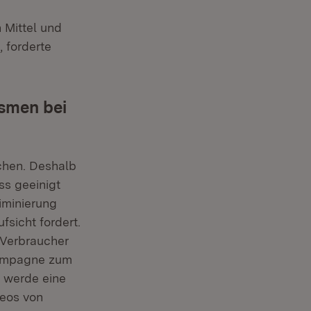
 Mittel und
 forderte
smen bei
chen. Deshalb
ss geeinigt
iminierung
sicht fordert.
 Verbraucher
Kampagne zum
e werde eine
deos von