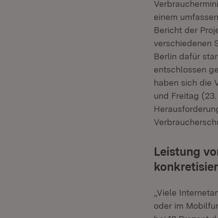
Verbraucherminis
einem umfassend
Bericht der Pro
verschiedenen S
Berlin dafür st
entschlossen g
haben sich die 
und Freitag (23
Herausforderung
Verbraucherschu
Leistung vo
konkretisie
„Viele Interneta
oder im Mobilfu