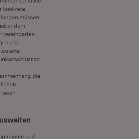
ilfunkanschlüsse
r konkrete
gelungen müssen
enüber dem
 vereinbarten
gierung
läuterte
lfunkanschlüssen
Zusammenhang die
lichen
 seien.
t in neuem Fenster)
ausweiten
ensparsame und