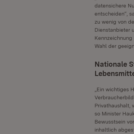
datensichere Nut
entscheiden“, s
zu wenig von de
Dienstanbieter u
Kennzeichnung m
Wahl der geeign
Nationale S
Lebensmitt
„Ein wichtiges 
Verbraucherbildu
Privathaushalt,
so Minister Hau
Bewusstsein von
inhaltlich abge