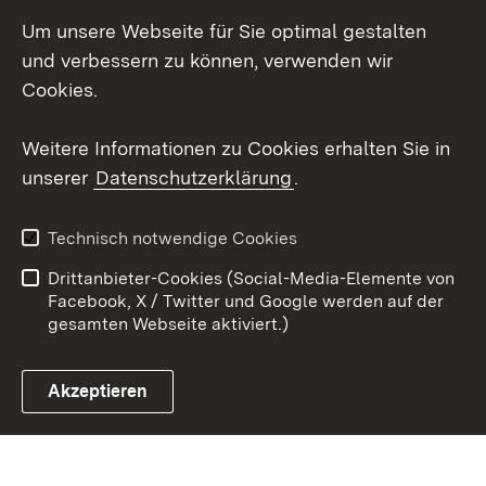
Instagram
Um unsere Webseite für Sie optimal gestalten
Social Wall
und verbessern zu können, verwenden wir
Cookies.
Youtube
Weitere Informationen zu Cookies erhalten Sie in
Zum 
unserer
Datenschutzerklärung
.
Kontakt
Datenschutz
Erklärung zur
Benutzungshinweise
Technisch notwendige Cookies
Barrierefreiheit
Drittanbieter-Cookies (Social-Media-Elemente von
Impressum
Cookies
Facebook, X / Twitter und Google werden auf der
gesamten Webseite aktiviert.)
Akzeptieren
Link zum Landesportal