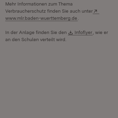
Mehr Informationen zum Thema
Extern:
Verbraucherschutz finden Sie auch unter
(Öffnet in neuem F
www.mlr.baden-wuerttemberg.de
.
Download:
(Öffnet in 
In der Anlage finden Sie den
Infoflyer
, wie er
an den Schulen verteilt wird.