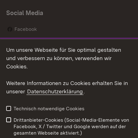
Social Media
Facebook
Instagram
Um unsere Webseite für Sie optimal gestalten
Social Wall
und verbessern zu können, verwenden wir
Cookies.
Youtube
Weitere Informationen zu Cookies erhalten Sie in
Zum 
unserer
Datenschutzerklärung
.
Kontakt
Datenschutz
Erklärung zur
Benutzungshinweise
Technisch notwendige Cookies
Barrierefreiheit
Drittanbieter-Cookies (Social-Media-Elemente von
Impressum
Cookies
Facebook, X / Twitter und Google werden auf der
gesamten Webseite aktiviert.)