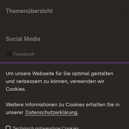
Themenübersicht
Social Media
Facebook
Instagram
Um unsere Webseite für Sie optimal gestalten
Social Wall
und verbessern zu können, verwenden wir
Cookies.
Youtube
Weitere Informationen zu Cookies erhalten Sie in
Zum 
unserer
Datenschutzerklärung
.
Kontakt
Datenschutz
Erklärung zur
Benutzungshinweise
Technisch notwendige Cookies