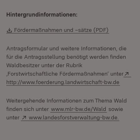
Hintergrundinformationen:
Download:
(Öffnet in n
Fördermaßnahmen und –sätze (PDF)
Antragsformular und weitere Informationen, die
für die Antragsstellung benötigt werden finden
Waldbesitzer unter der Rubrik
Ext
‚Forstwirtschaftliche Fördermaßnahmen‘ unter
(Öffnet
http://www.foerderung.landwirtschaft-bw.de
Weitergehende Informationen zum Thema Wald
finden sich unter
www.mlr-bw.de/Wald
sowie
Extern:
(Öffnet 
unter
www.landesforstverwaltung-bw.de.