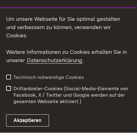
Instagram
Um unsere Webseite für Sie optimal gestalten
Social Wall
und verbessern zu können, verwenden wir
Cookies.
Youtube
Weitere Informationen zu Cookies erhalten Sie in
Zum 
unserer
Datenschutzerklärung
.
Kontakt
Datenschutz
Erklärung zur
Benutzungshinweise
Technisch notwendige Cookies
Barrierefreiheit
Drittanbieter-Cookies (Social-Media-Elemente von
Impressum
Cookies
Facebook, X / Twitter und Google werden auf der
gesamten Webseite aktiviert.)
Akzeptieren
Link zum Landesportal