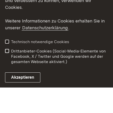
und verbessern zu können, verwenden wir
Cookies.
Youtube
Weitere Informationen zu Cookies erhalten Sie in
Zum 
unserer
Datenschutzerklärung
.
Kontakt
Datenschutz
Erklärung zur
Benutzungshinweise
Technisch notwendige Cookies
Barrierefreiheit
Drittanbieter-Cookies (Social-Media-Elemente von
Impressum
Cookies
Facebook, X / Twitter und Google werden auf der
gesamten Webseite aktiviert.)
Akzeptieren
Link zum Landesportal