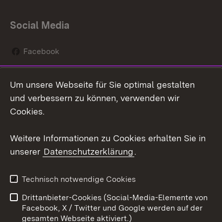
Social Media
Facebook
Instagram
Um unsere Webseite für Sie optimal gestalten
Social Wall
und verbessern zu können, verwenden wir
Cookies.
Youtube
Weitere Informationen zu Cookies erhalten Sie in
Zum 
unserer
Datenschutzerklärung
.
Kontakt
Datenschutz
Erklärung zur
Benutzungshinweise
Technisch notwendige Cookies
Barrierefreiheit
Drittanbieter-Cookies (Social-Media-Elemente von
Impressum
Cookies
Facebook, X / Twitter und Google werden auf der
gesamten Webseite aktiviert.)