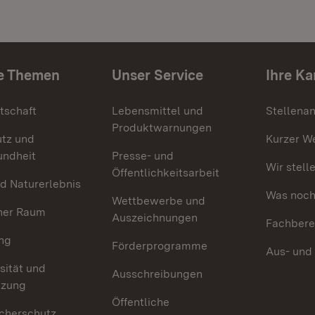
e Themen
Unser Service
Ihre Ka
tschaft
Lebensmittel und
Stellena
Produktwarnungen
utz und
Kurzer W
undheit
Presse- und
Wir stell
Öffentlichkeitsarbeit
d Naturerlebnis
Was noch 
Wettbewerbe und
her Raum
Auszeichnungen
Fachbere
ng
Förderprogramme
Aus- und
sität und
Ausschreibungen
tzung
Öffentliche
cherschutz