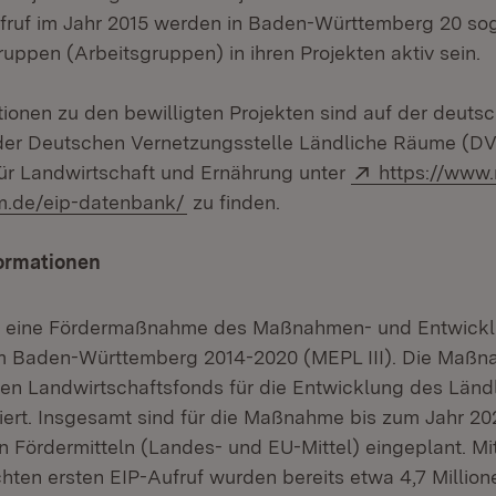
fruf im Jahr 2015 werden in Baden-Württemberg 20 so
uppen (Arbeitsgruppen) in ihren Projekten aktiv sein.
tionen zu den bewilligten Projekten sind auf der deuts
er Deutschen Vernetzungsstelle Ländliche Räume (DVS
Extern:
ür Landwirtschaft und Ernährung unter
https://www
(Öffnet in neuem Fenster)
m.de/eip-datenbank/
zu finden.
ormationen
st eine Fördermaßnahme des Maßnahmen- und Entwick
m Baden-Württemberg 2014-2020 (MEPL III). Die Maßn
en Landwirtschaftsfonds für die Entwicklung des Län
iert. Insgesamt sind für die Maßnahme bis zum Jahr 20
an Fördermitteln (Landes- und EU-Mittel) eingeplant. M
chten ersten EIP-Aufruf wurden bereits etwa 4,7 Millio