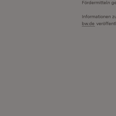
Fördermitteln g
Informationen z
(Öffnet i
bw.de
veröffentl