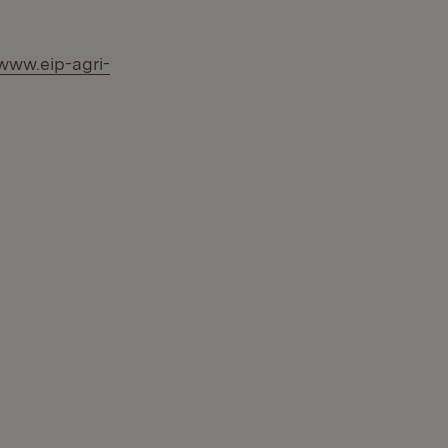
:
/www.eip-agri-