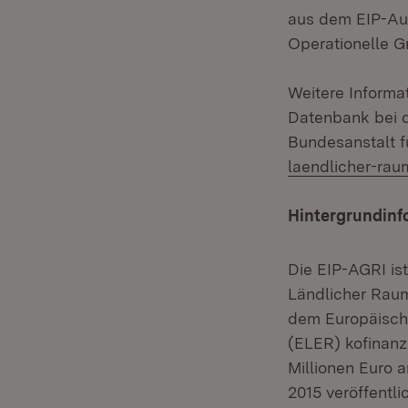
aus dem EIP-Au
Operationelle Gr
Weitere Informa
Datenbank bei d
Bundesanstalt f
laendlicher-rau
Hintergrundinf
Die EIP-AGRI i
Ländlicher Rau
dem Europäisch
(ELER) kofinanz
Millionen Euro 
2015 veröffentli