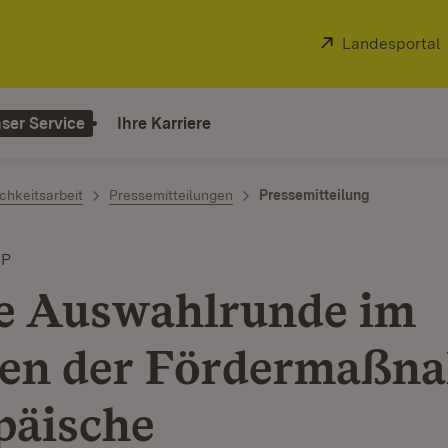
Extern:
Landesportal
ser Service
Ihre Karriere
chkeitsarbeit
Pressemitteilungen
Pressemitteilung
IP
e Auswahlrunde im
en der Fördermaßn
päische