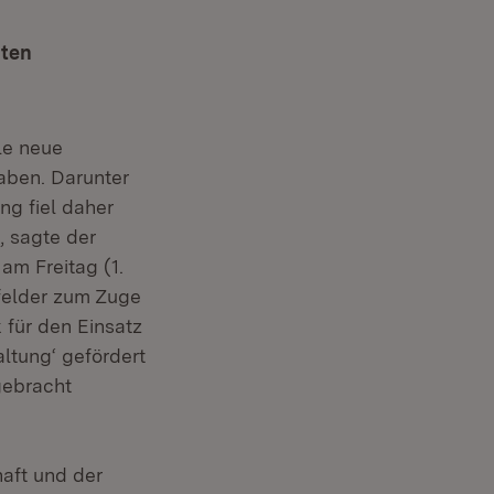
hten
ele neue
aben. Darunter
ng fiel daher
, sagte der
am Freitag (1.
nfelder zum Zuge
 für den Einsatz
ltung‘ gefördert
gebracht
aft und der