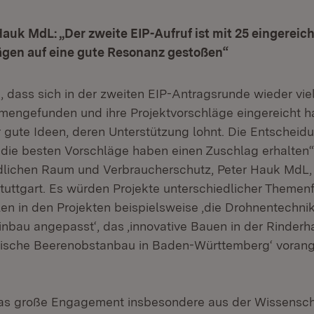
Hauk MdL: „Der zweite EIP-Aufruf ist mit 25 eingereic
ägen auf eine gute Resonanz gestoßen“
ch, dass sich in der zweiten EIP-Antragsrunde wieder vi
engefunden und ihre Projektvorschläge eingereicht h
 gute Ideen, deren Unterstützung lohnt. Die Entscheidu
r die besten Vorschläge haben einen Zuschlag erhalten“
ndlichen Raum und Verbraucherschutz, Peter Hauk MdL, 
tuttgart. Es würden Projekte unterschiedlicher Theme
en in den Projekten beispielsweise ‚die Drohnentechnik
inbau angepasst‘, das ‚innovative Bauen in der Rinderha
ogische Beerenobstanbau in Baden-Württemberg‘ voran
das große Engagement insbesondere aus der Wissensch