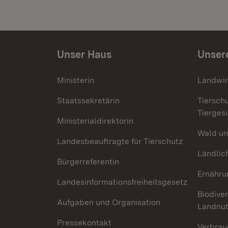
Unser Haus
Unser
Ministerin
Landwir
Staatssekretärin
Tiersch
Tierges
Ministerialdirektorin
Wald un
Landesbeauftragte für Tierschutz
Ländlic
Bürgerreferentin
Ernähru
Landesinformationsfreiheitsgesetz
Biodiver
Aufgaben und Organisation
Landnu
Pressekontakt
Verbrau