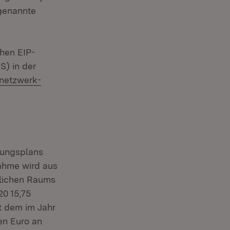
genannte
chen EIP-
) in der
.netzwerk-
lungsplans
ahme wird aus
dlichen Raums
20 15,75
it dem im Jahr
nen Euro an