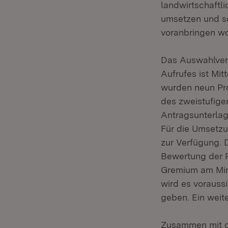
landwirtschaftl
umsetzen und so
voranbringen wol
Das Auswahlverf
Aufrufes ist Mi
wurden neun Pro
des zweistufige
Antragsunterlag
Für die Umsetzu
zur Verfügung. 
Bewertung der P
Gremium am Mini
wird es vorauss
geben. Ein weit
Zusammen mit de