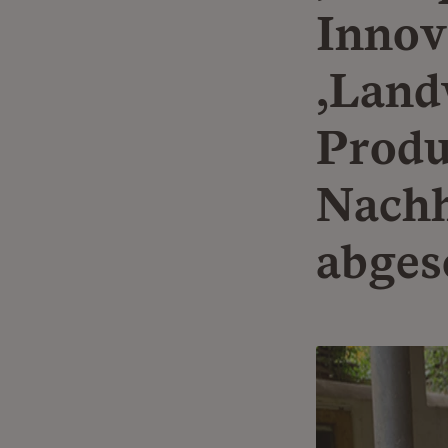
Innov
‚Land
Produ
Nachh
abges