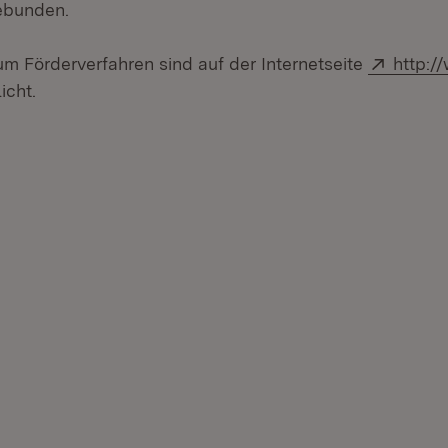
ebunden.
Extern
um Förderverfahren sind auf der Internetseite
http:/
n neuem Fenster)
icht.