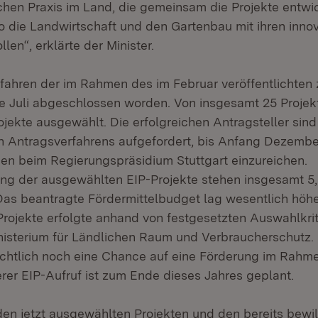
ichen Praxis im Land, die gemeinsam die Projekte entwi
 die Landwirtschaft und den Gartenbau mit ihren innov
len“, erklärte der Minister.
ahren der im Rahmen des im Februar veröffentlichten 
tte Juli abgeschlossen worden. Von insgesamt 25 Proje
jekte ausgewählt. Die erfolgreichen Antragsteller si
n Antragsverfahrens aufgefordert, bis Anfang Dezember
en beim Regierungspräsidium Stuttgart einzureichen.
ng der ausgewählten EIP-Projekte stehen insgesamt 5,
Das beantragte Fördermittelbudget lag wesentlich höhe
rojekte erfolgte anhand von festgesetzten Auswahlkrit
sterium für Ländlichen Raum und Verbraucherschutz. 
ichtlich noch eine Chance auf eine Förderung im Rahm
erer EIP-Aufruf ist zum Ende dieses Jahres geplant.
n jetzt ausgewählten Projekten und den bereits bewil