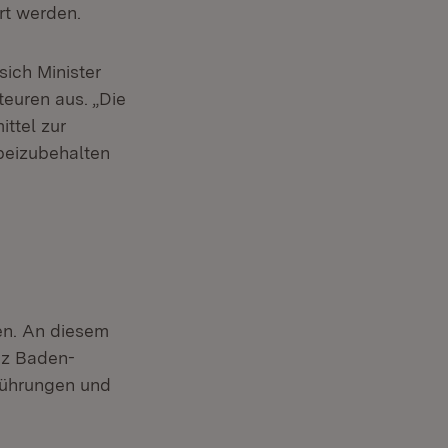
rt werden.
ich Minister
euren aus. „Die
ttel zur
beizubehalten
n. An diesem
nz Baden-
führungen und