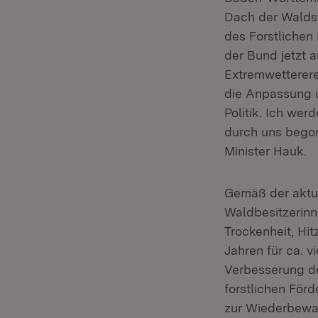
Dach der Waldst
des Forstlichen
der Bund jetzt a
Extremwetterere
die Anpassung u
Politik. Ich wer
durch uns begon
Minister Hauk.
Gemäß der aktue
Waldbesitzerinn
Trockenheit, Hi
Jahren für ca. 
Verbesserung de
forstlichen För
zur Wiederbewa