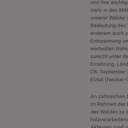
und ihre wichti
mehr in den Mit
unserer Wälder 
Bedeutung des W
anderem auch zu
Entspannung und
wertvollen Rohst
zurecht unter d
Ernährung, Län
(16. September 
Elztal (Neckar-
An zahlreichen 
im Rahmen der B
des Waldes zu i
holzverarbeiten
Akteuren rund 