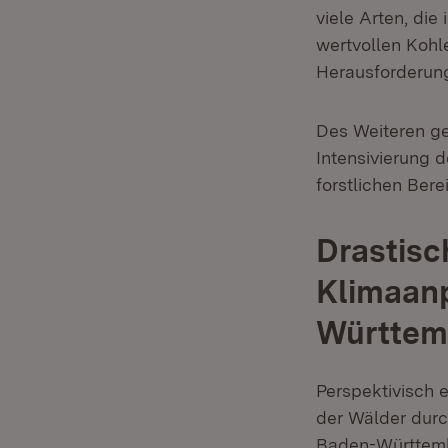
viele Arten, di
wertvollen Kohl
Herausforderung
Des Weiteren g
Intensivierung 
forstlichen Bere
Drastisc
Klimaanp
Württem
Perspektivisch 
der Wälder durc
Baden-Württembe