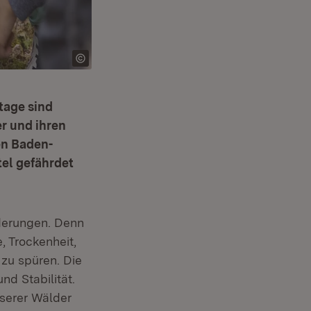
tage sind
r und ihren
en Baden-
el gefährdet
derungen. Denn
, Trockenheit,
zu spüren. Die
nd Stabilität.
serer Wälder