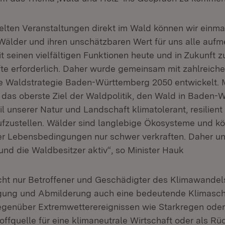
ielten Veranstaltungen direkt im Wald können wir einma
älder und ihren unschätzbaren Wert für uns alle auf
seinen vielfältigen Funktionen heute und in Zukunft zu
te erforderlich. Daher wurde gemeinsam mit zahlreich
 Waldstrategie Baden-Württemberg 2050 entwickelt. M
 das oberste Ziel der Waldpolitik, den Wald in Baden-
l unserer Natur und Landschaft klimatolerant, resilient
ufzustellen. Wälder sind langlebige Ökosysteme und k
r Lebensbedingungen nur schwer verkraften. Daher un
nd die Waldbesitzer aktiv“, so Minister Hauk
icht nur Betroffener und Geschädigter des Klimawandels
gung und Abmilderung auch eine bedeutende Klimaschu
egenüber Extremwetterereignissen wie Starkregen ode
offquelle für eine klimaneutrale Wirtschaft oder als R