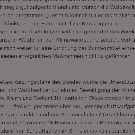
rategie gut aufgestellt und unterstützen die Waldbes
 Förderprogramms. „Deshalb können wir es nicht akzept
usklinkt, und die Fördermittel zur Bewältigung der
ignisse drastisch kürzen will. Das gefährdet den Wied
nserer Wälder an den Klimawandel und zerstört Vertra
de mich weiter für eine Erhöhung der Bundesmittel eins
nenen erfolgreichen Maßnahmen nicht zu gefährden“, 
llen Kürzungspläne des Bundes würde die Unterstützu
en und Waldbesitzer zur akuten Bewältigung der Klim
tze, Sturm und Borkenkäfer entfallen. Diese standen in
vier Fünftel der gesamten über die ‚Gemeinschaftsaufga
r Agrarstruktur und des Küstenschutzes‘ (GAK) bereit
dermittel. Präventive Maßnahmen wie das Borkenkäfermon
ldung von Schadflächen im Sinne eines klimastabile