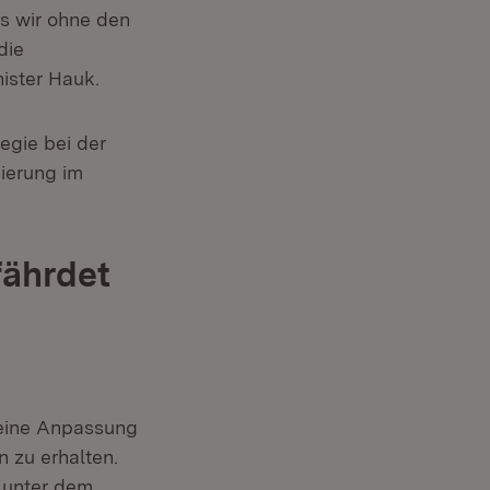
ss wir ohne den
die
ister Hauk.
gie bei der
ierung im
fährdet
 eine Anpassung
n zu erhalten.
 unter dem