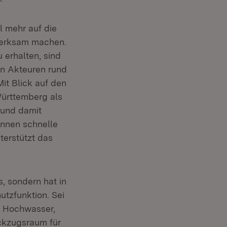
l mehr auf die
merksam machen.
 erhalten, sind
en Akteuren rund
it Blick auf den
Württemberg als
 und damit
önnen schnelle
terstützt das
, sondern hat in
tzfunktion. Sei
r Hochwasser,
ückzugsraum für