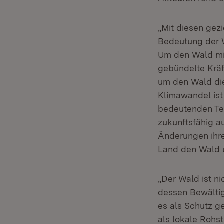
„Mit diesen gez
Bedeutung der W
Um den Wald mit 
gebündelte Kräf
um den Wald die
Klimawandel ist
bedeutenden Tei
zukunftsfähig a
Änderungen ihre
Land den Wald u
„Der Wald ist n
dessen Bewälti
es als Schutz g
als lokale Rohst