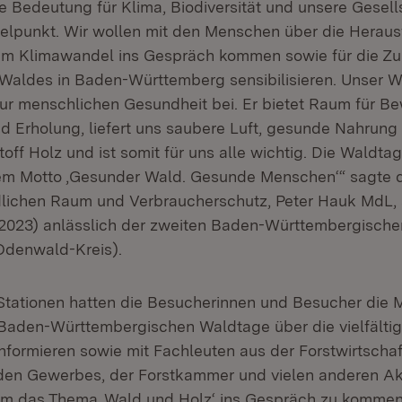
ge Bedeutung für Klima, Biodiversität und unsere Gesell
telpunkt. Wir wollen mit den Menschen über die Herau
im Klimawandel ins Gespräch kommen sowie für die Zu
aldes in Baden-Württemberg sensibilisieren. Unser Wa
r menschlichen Gesundheit bei. Er bietet Raum für B
 Erholung, liefert uns saubere Luft, gesunde Nahrung
off Holz und ist somit für uns alle wichtig. Die Waldta
em Motto ‚Gesunder Wald. Gesunde Menschen‘“ sagte de
dlichen Raum und Verbraucherschutz, Peter Hauk MdL
2023) anlässlich der zweiten Baden-Württembergische
Odenwald-Kreis).
Stationen hatten die Besucherinnen und Besucher die Mö
aden-Württembergischen Waldtage über die vielfälti
nformieren sowie mit Fachleuten aus der Forstwirtschaf
den Gewerbes, der Forstkammer und vielen anderen Ak
um das Thema ‚Wald und Holz‘ ins Gespräch zu kommen