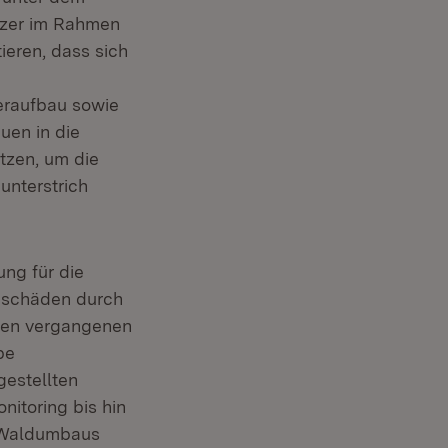
itzer im Rahmen
ieren, dass sich
eraufbau sowie
uen in die
etzen, um die
unterstrich
ng für die
aschäden durch
 den vergangenen
be
gestellten
itoring bis hin
n Waldumbaus