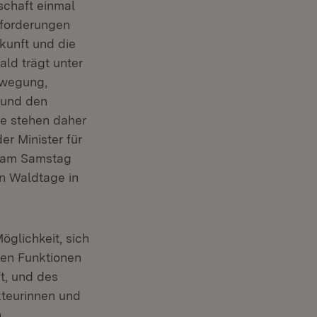
schaft einmal
sforderungen
kunft und die
ld trägt unter
ewegung,
 und den
ge stehen daher
r Minister für
, am Samstag
n Waldtage in
glichkeit, sich
gen Funktionen
t, und des
teurinnen und
.