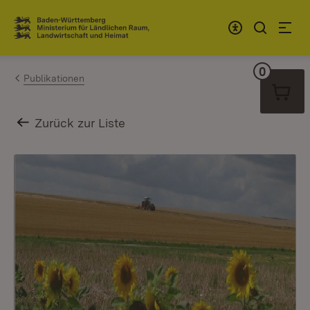
Zum Inhalt springen
Link zur Startseite
0
Warenko
Publikationen
Zurück zur Liste