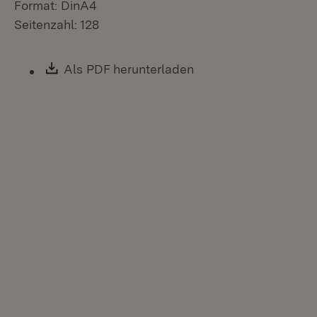
Format: DinA4
Seitenzahl: 128
Download:
Als PDF herunterladen
(Öffnet in neuem Fen