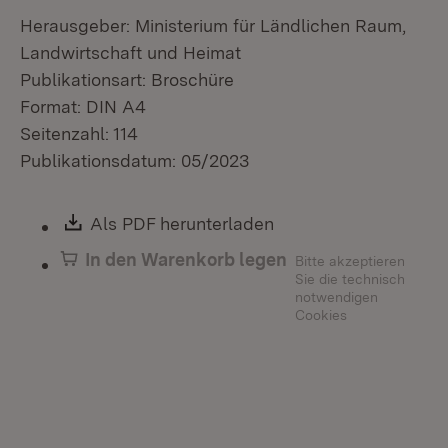
Herausgeber: Ministerium für Ländlichen Raum,
Landwirtschaft und Heimat
Publikationsart: Broschüre
Format: DIN A4
Seitenzahl: 114
Publikationsdatum: 05/2023
Download:
Als PDF herunterladen
(Öffnet in neuem Fen
In den Warenkorb legen
Bitte akzeptieren
Sie die technisch
notwendigen
Cookies