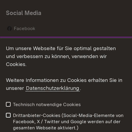
Social Media
Facebook
Instagram
Um unsere Webseite für Sie optimal gestalten
Social Wall
und verbessern zu können, verwenden wir
Cookies.
Youtube
Weitere Informationen zu Cookies erhalten Sie in
Zum 
unserer
Datenschutzerklärung
.
Kontakt
Datenschutz
Erklärung zur
Benutzungshinweise
Technisch notwendige Cookies
Barrierefreiheit
Drittanbieter-Cookies (Social-Media-Elemente von
Impressum
Cookies
Facebook, X / Twitter und Google werden auf der
gesamten Webseite aktiviert.)