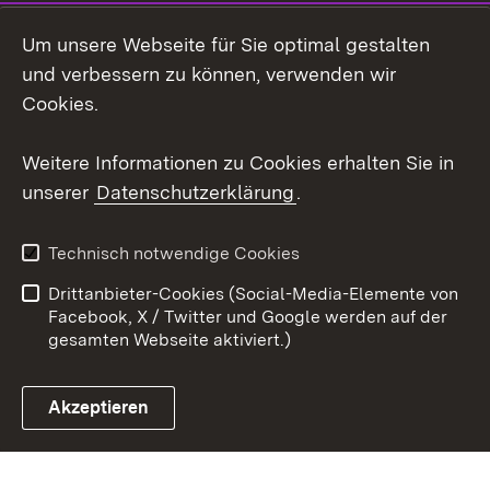
Instagram
Um unsere Webseite für Sie optimal gestalten
Social Wall
und verbessern zu können, verwenden wir
Cookies.
Youtube
Weitere Informationen zu Cookies erhalten Sie in
Zum 
unserer
Datenschutzerklärung
.
Kontakt
Datenschutz
Erklärung zur
Benutzungshinweise
Technisch notwendige Cookies
Barrierefreiheit
Drittanbieter-Cookies (Social-Media-Elemente von
Impressum
Cookies
Facebook, X / Twitter und Google werden auf der
gesamten Webseite aktiviert.)
Akzeptieren
Link zum Landesportal