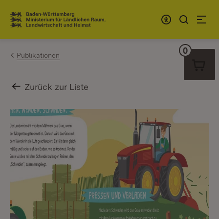
Zum Inhalt springen
Link zur Startseite
0
Warenko
Publikationen
Zurück zur Liste