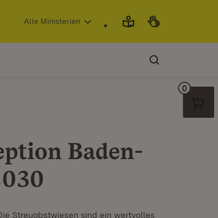
(Öffnet in neuem Fenster)
Alle Ministerien
0
Warenko
eption Baden-
2030
ie Streuobstwiesen sind ein wertvolles