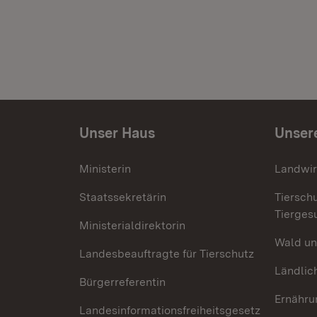
Unser Haus
Unser
Ministerin
Landwir
Staatssekretärin
Tiersch
Tierges
Ministerialdirektorin
Wald un
Landesbeauftragte für Tierschutz
Ländlic
Bürgerreferentin
Ernähru
Landesinformationsfreiheitsgesetz