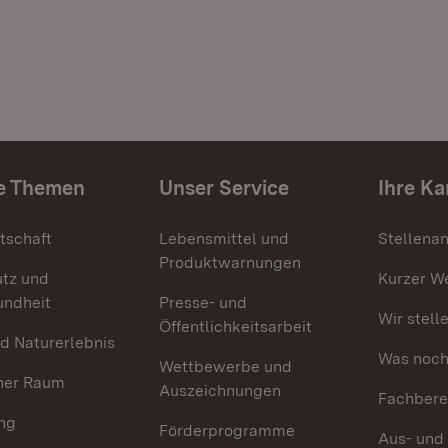
e Themen
Unser Service
Ihre Ka
tschaft
Lebensmittel und
Stellena
Produktwarnungen
utz und
Kurzer W
undheit
Presse- und
Wir stell
Öffentlichkeitsarbeit
d Naturerlebnis
Was noch 
Wettbewerbe und
her Raum
Auszeichnungen
Fachbere
ng
Förderprogramme
Aus- und