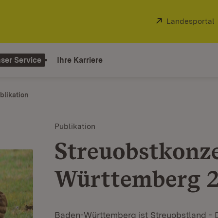
Extern:
Landesportal
ser Service
Ihre Karriere
blikation
Publikation
Streuobstkonz
Württemberg 
Baden-Württemberg ist Streuobstland - D