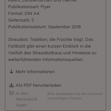
Publikationsart: Flyer
Format: DIN A4
Seitenzahl: 2
Publikationsdatum: September 2018
Streuobst. Tradition, die Früchte trägt. Das
Faltblatt gibt einen kurzen Einblick in die
Vielfalt des Streuobstbaus und Hinweise zu
weiterführenden Informationsquellen.
Mehr Informationen
Download:
Als PDF herunterladen
(Öffnet in neuem Fenste
In den
Bitte akzeptieren Sie die technisch
notwendigen Cookies
Warenkorb
legen