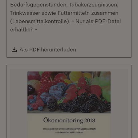
Bedarfsgegenständen, Tabakerzeugnissen,
Trinkwasser sowie Futtermitteln zusammen
(Lebensmittelkontrolle). - Nur als PDF-Datei
erhältlich -
Download:
Als PDF herunterladen
(Öffnet in neuem Fenste