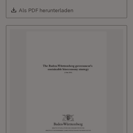
Download:
Als PDF herunterladen
(Öffnet in neuem Fenste