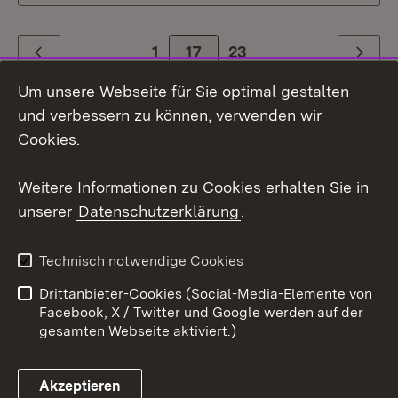
1
Zur Seite
17
23
Zurück
Weiter
Um unsere Webseite für Sie optimal gestalten
und verbessern zu können, verwenden wir
Cookies.
Weitere Informationen zu Cookies erhalten Sie in
unserer
Datenschutzerklärung
.
Themenübersicht
Technisch notwendige Cookies
Drittanbieter-Cookies (Social-Media-Elemente von
Social Media
Facebook, X / Twitter und Google werden auf der
gesamten Webseite aktiviert.)
Facebook
Akzeptieren
Instagram