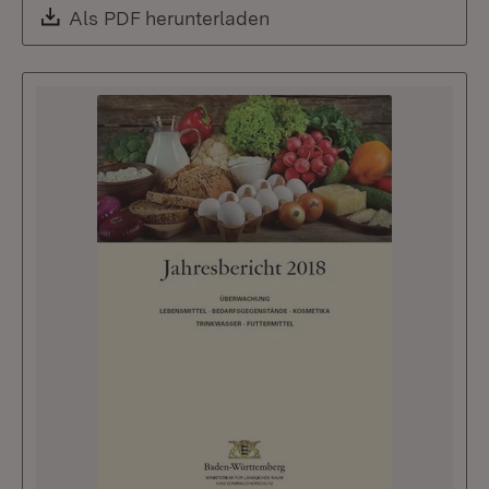
Download:
Als PDF herunterladen
(Öffnet in neuem Fenste