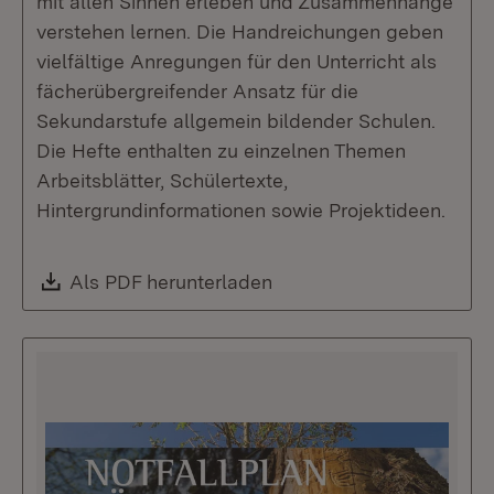
mit allen Sinnen erleben und Zusammenhänge
verstehen lernen. Die Handreichungen geben
vielfältige Anregungen für den Unterricht als
fächerübergreifender Ansatz für die
Sekundarstufe allgemein bildender Schulen.
Die Hefte enthalten zu einzelnen Themen
Arbeitsblätter, Schülertexte,
Hintergrundinformationen sowie Projektideen.
Download:
Als PDF herunterladen
(Öffnet in neuem Fenste