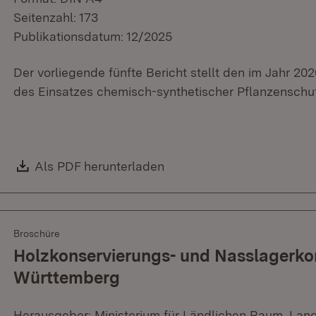
Seitenzahl: 173
Publikationsdatum: 12/2025
Der vorliegende fünfte Bericht stellt den im Jahr 2
des Einsatzes chemisch-synthetischer Pflanzenschu
Download:
Als PDF herunterladen
(Öffnet in neuem Fenster)
Broschüre
Holzkonservierungs- und Nasslagerko
Württemberg
Herausgeber: Ministerium für Ländlichen Raum, Lan