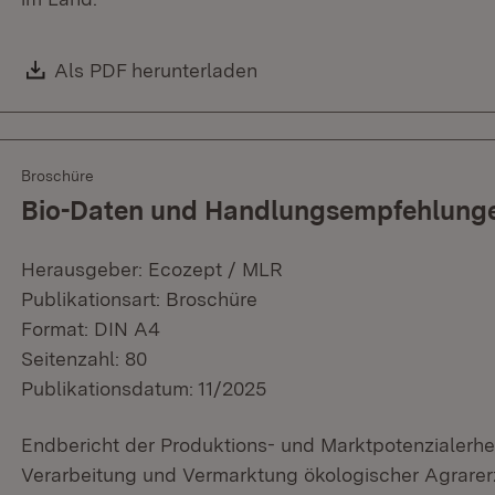
Download:
Als PDF herunterladen
(Öffnet in neuem Fenster)
Broschüre
Bio-Daten und Handlungsempfehlung
Herausgeber: Ecozept / MLR
Publikationsart: Broschüre
Format: DIN A4
Seitenzahl: 80
Publikationsdatum: 11/2025
Endbericht der Produktions- und Marktpotenzialerhe
Verarbeitung und Vermarktung ökologischer Agrarer