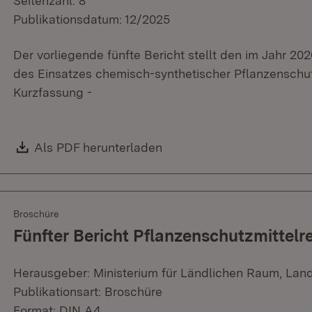
Seitenzahl: 8
Publikationsdatum: 12/2025
Der vorliegende fünfte Bericht stellt den im Jahr 2
des Einsatzes chemisch-synthetischer Pflanzenschu
Kurzfassung -
Download:
Als PDF herunterladen
(Öffnet in neuem Fenster)
Broschüre
Fünfter Bericht Pflanzenschutzmittelr
Herausgeber: Ministerium für Ländlichen Raum, Lan
Publikationsart: Broschüre
Format: DIN A4