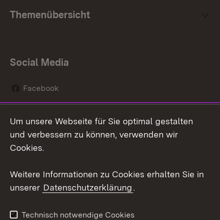
Themenübersicht
Social Media
Facebook
Instagram
Um unsere Webseite für Sie optimal gestalten
Social Wall
und verbessern zu können, verwenden wir
Cookies.
Youtube
Weitere Informationen zu Cookies erhalten Sie in
Zum 
unserer
Datenschutzerklärung
.
Kontakt
Datenschutz
Erklärung zur
Benutzungshinweise
Technisch notwendige Cookies
Barrierefreiheit