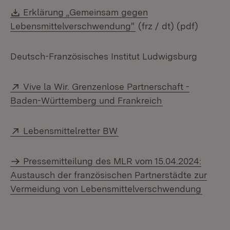
Download:
Erklärung „Gemeinsam gegen
(Öffnet in neuem Fenst
Lebensmittelverschwendung"
(frz / dt) (pdf)
Deutsch-Französisches Institut Ludwigsburg
Extern:
Vive la Wir. Grenzenlose Partnerschaft -
(Öffnet in neue
Baden-Württemberg und Frankreich
Extern:
(Öffnet in neuem Fenster)
Lebensmittelretter BW
Pressemitteilung des MLR vom 15.04.2024:
Austausch der französischen Partnerstädte zur
Vermeidung von Lebensmittelverschwendung