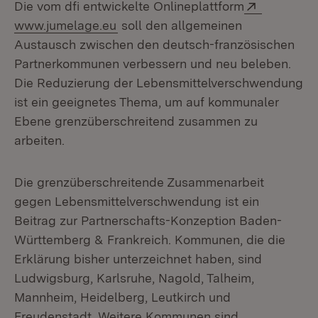
Extern:
Die vom dfi entwickelte Onlineplattform
(Öffnet in neuem Fenster)
www.jumelage.eu
soll den allgemeinen
Austausch zwischen den deutsch-französischen
Partnerkommunen verbessern und neu beleben.
Die Reduzierung der Lebensmittelverschwendung
ist ein geeignetes Thema, um auf kommunaler
Ebene grenzüberschreitend zusammen zu
arbeiten.
Die grenzüberschreitende Zusammenarbeit
gegen Lebensmittelverschwendung ist ein
Beitrag zur Partnerschafts-Konzeption Baden-
Württemberg & Frankreich. Kommunen, die die
Erklärung bisher unterzeichnet haben, sind
Ludwigsburg, Karlsruhe, Nagold, Talheim,
Mannheim, Heidelberg, Leutkirch und
Freudenstadt. Weitere Kommunen sind