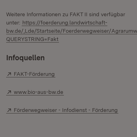
Weitere Informationen zu FAKT II sind verfügbar
unter:
https://foerderung.landwirtschaft-
bw.de/,Lde/Startseite/Foerderwegweiser/Agrarum
QUERYSTRING=Fakt
Infoquellen
Extern:
(Öffnet in neuem Fenster)
FAKT-Förderung
Extern:
(Öffnet in neuem Fenster)
www.bio-aus-bw.de
Extern:
(Öffnet
Förderwegweiser - Infodienst - Förderung