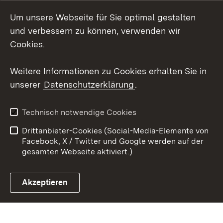
Instagram
Um unsere Webseite für Sie optimal gestalten
Social Wall
und verbessern zu können, verwenden wir
Cookies.
Youtube
Weitere Informationen zu Cookies erhalten Sie in
Zum 
unserer
Datenschutzerklärung
.
Kontakt
Datenschutz
Erklärung zur
Benutzungshinweise
Technisch notwendige Cookies
Barrierefreiheit
Drittanbieter-Cookies (Social-Media-Elemente von
Impressum
Cookies
Facebook, X / Twitter und Google werden auf der
gesamten Webseite aktiviert.)
Akzeptieren
Link zum Landesportal