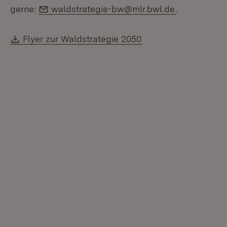
E-Mail:
gerne:
waldstrategie-bw@mlr.bwl.de
.
Download:
(Öffnet in neuem Fen
Flyer zur Waldstrategie 2050