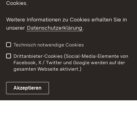
Cookies.
Youtube
Weitere Informationen zu Cookies erhalten Sie in
Zum 
unserer
Datenschutzerklärung
.
Kontakt
Datenschutz
Erklärung zur
Benutzungshinweise
Technisch notwendige Cookies
Barrierefreiheit
Drittanbieter-Cookies (Social-Media-Elemente von
Impressum
Cookies
Facebook, X / Twitter und Google werden auf der
gesamten Webseite aktiviert.)
Akzeptieren
Link zum Landesportal