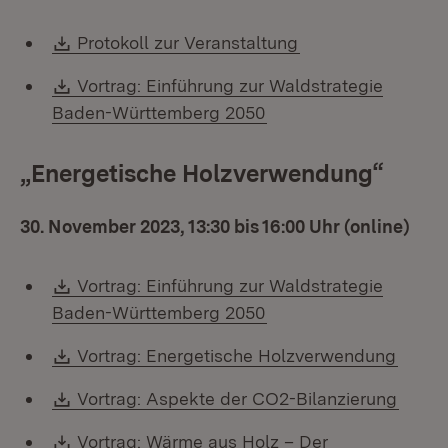
Download:
(Öffnet in neuem 
Protokoll zur Veranstaltung
Download:
Vortrag: Einführung zur Waldstrategie
(Öffnet in neuem Fens
Baden-Württemberg 2050
„Energetische Holzverwendung“
30. November 2023, 13:30 bis 16:00 Uhr (online)
Download:
Vortrag: Einführung zur Waldstrategie
(Öffnet in neuem Fens
Baden-Württemberg 2050
Download:
(Öffne
Vortrag: Energetische Holzverwendung
Download:
(Öffne
Vortrag: Aspekte der CO2-Bilanzierung
Download:
Vortrag: Wärme aus Holz – Der