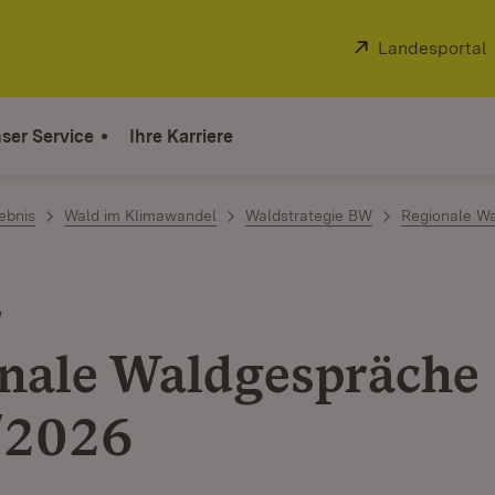
Extern:
Landesportal
ser Service
Ihre Karriere
ebnis
Wald im Klimawandel
Waldstrategie BW
Regionale W
W
nale Waldgespräche
/2026