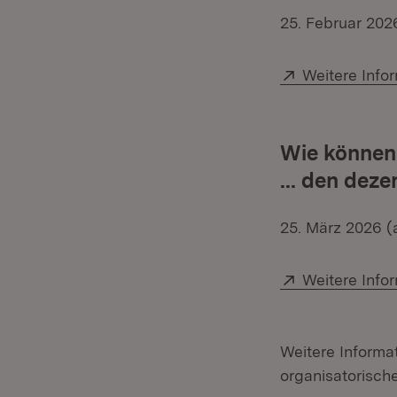
25. Februar 202
Extern:
Weitere Info
Wie können
... den dez
25. März 2026 
Extern:
Weitere Info
Weitere Inform
organisatorisch