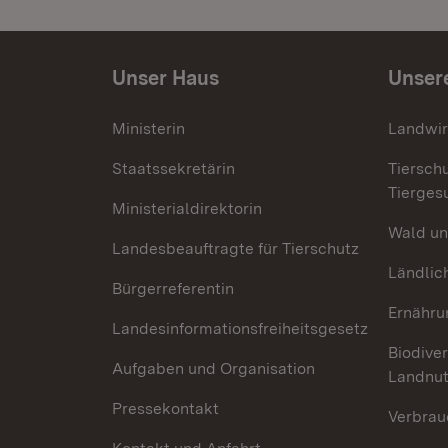
Unser Haus
Unser
Ministerin
Landwir
Staatssekretärin
Tiersch
Tierges
Ministerialdirektorin
Wald un
Landesbeauftragte für Tierschutz
Ländlic
Bürgerreferentin
Ernähru
Landesinformationsfreiheitsgesetz
Biodiver
Aufgaben und Organisation
Landnu
Pressekontakt
Verbrau