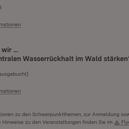
6
(Öffnet in neuem Fenster)
rmationen
 wir …
entralen Wasserrückhalt im Wald stärken
(ausgebucht)
(Öffnet in neuem Fenster)
rmationen
ationen zu den Schwerpunktthemen, zur Anmeldung so
Do
e Hinweise zu den Veranstaltungen finden Sie im
Fly