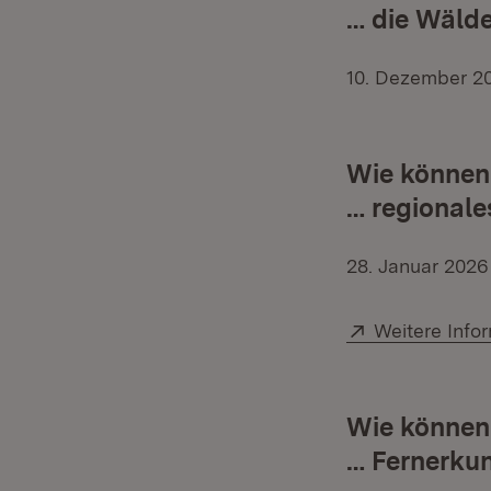
… die Wäld
10. Dezember 2
Wie können
… regionale
28. Januar 2026
Extern:
Weitere Info
Wie können
… Fernerkun