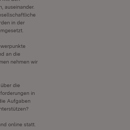
n, auseinander.
esellschaftliche
den in der
umgesetzt.
chwerpunkte
d an die
emen nehmen wir
über die
sforderungen in
 die Aufgaben
nterstützen?
d online statt.