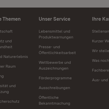
e Themen
Unser Service
Ihre Ka
tschaft
Lebensmittel und
Stellena
Produktwarnungen
utz und
Kurzer W
undheit
Presse- und
Wir stell
Öffentlichkeitsarbeit
d Naturerlebnis
Was noch 
Wettbewerbe und
her Raum
Auszeichnungen
Fachbere
ng
Förderprogramme
Aus- und
sität und
Ausschreibungen
tzung
Öffentliche
cherschutz
Bekanntmachung