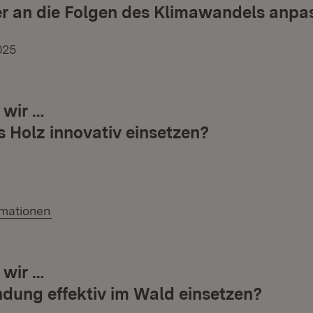
er an die Folgen des Klimawandels anpa
025
 wir …
s Holz innovativ einsetzen?
(Öffnet in neuem Fenster)
rmationen
 wir …
dung effektiv im Wald einsetzen?