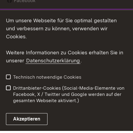
Facebook
Instagram
Um unsere Webseite für Sie optimal gestalten
Social Wall
und verbessern zu können, verwenden wir
Cookies.
Youtube
Weitere Informationen zu Cookies erhalten Sie in
Zum 
unserer
Datenschutzerklärung
.
Kontakt
Datenschutz
Erklärung zur
Benutzungshinweise
Technisch notwendige Cookies
Barrierefreiheit
Drittanbieter-Cookies (Social-Media-Elemente von
Impressum
Cookies
Facebook, X / Twitter und Google werden auf der
gesamten Webseite aktiviert.)
Akzeptieren
Link zum Landesportal