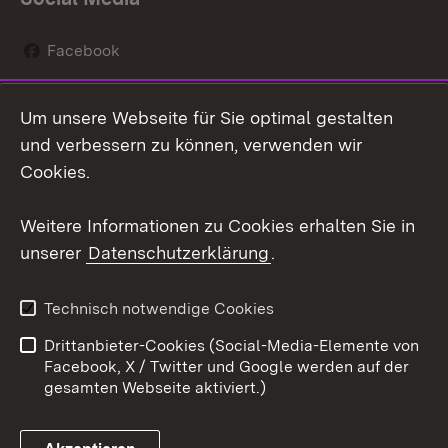
Facebook
Instagram
Um unsere Webseite für Sie optimal gestalten
Social Wall
und verbessern zu können, verwenden wir
Cookies.
Youtube
Weitere Informationen zu Cookies erhalten Sie in
Zum 
unserer
Datenschutzerklärung
.
Kontakt
Datenschutz
Erklärung zur
Benutzungshinweise
Technisch notwendige Cookies
Barrierefreiheit
Drittanbieter-Cookies (Social-Media-Elemente von
Impressum
Cookies
Facebook, X / Twitter und Google werden auf der
gesamten Webseite aktiviert.)