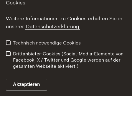
Cookies.
Youtube
Weitere Informationen zu Cookies erhalten Sie in
Zum 
unserer
Datenschutzerklärung
.
Kontakt
Datenschutz
Erklärung zur
Benutzungshinweise
Technisch notwendige Cookies
Barrierefreiheit
Drittanbieter-Cookies (Social-Media-Elemente von
Impressum
Cookies
Facebook, X / Twitter und Google werden auf der
gesamten Webseite aktiviert.)
Akzeptieren
Link zum Landesportal