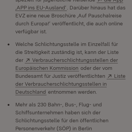
(Öffnet in neuem Fenster)
‚APP ins EU-Ausland‘
. Darüber hinaus hat das
EVZ eine neue Broschüre ‚Auf Pauschalreise
durch Europa!‘ veröffentlicht, die auch online
verfügbar ist.
Welche Schlichtungsstelle im Einzelfall für
die Streitigkeit zuständig ist, kann der Liste
Extern:
der
Verbraucherschlichtungsstellen der
(Öffnet in neuem Fens
Europäischen Kommission
oder der vom
Extern:
Bundesamt für Justiz veröffentlichten
Liste
der Verbraucherschlichtungsstellen in
(Öffnet in neuem Fenster)
Deutschland
entnommen werden.
Mehr als 230 Bahn-, Bus-, Flug- und
Schiffsunternehmen haben sich der
Schlichtungsstelle für den öffentlichen
Personenverkehr (SÖP) in Berlin