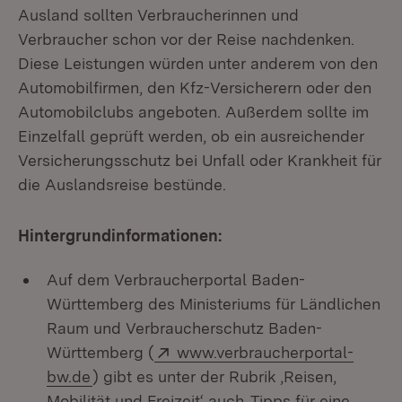
Ausland sollten Verbraucherinnen und
Verbraucher schon vor der Reise nachdenken.
Diese Leistungen würden unter anderem von den
Automobilfirmen, den Kfz-Versicherern oder den
Automobilclubs angeboten. Außerdem sollte im
Einzelfall geprüft werden, ob ein ausreichender
Versicherungsschutz bei Unfall oder Krankheit für
die Auslandsreise bestünde.
Hintergrundinformationen:
Auf dem Verbraucherportal Baden-
Württemberg des Ministeriums für Ländlichen
Raum und Verbraucherschutz Baden-
Extern:
Württemberg (
www.verbraucherportal-
(Öffnet in neuem Fenster)
bw.de
) gibt es unter der Rubrik ‚Reisen,
Mobilität und Freizeit‘ auch ‚Tipps für eine