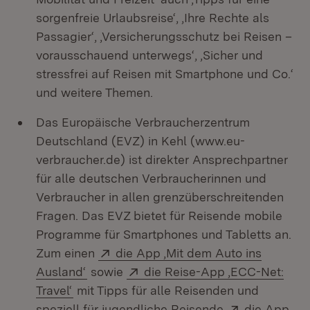
sorgenfreie Urlaubsreise‘, ‚Ihre Rechte als
Passagier‘, ‚Versicherungsschutz bei Reisen –
vorausschauend unterwegs‘, ‚Sicher und
stressfrei auf Reisen mit Smartphone und Co.‘
und weitere Themen.
Das Europäische Verbraucherzentrum
Deutschland (EVZ) in Kehl (www.eu-
verbraucher.de) ist direkter Ansprechpartner
für alle deutschen Verbraucherinnen und
Verbraucher in allen grenzüberschreitenden
Fragen. Das EVZ bietet für Reisende mobile
Programme für Smartphones und Tabletts an.
Extern:
Zum einen
die App ‚Mit dem Auto ins
(Öffnet in neuem Fenster)
Extern:
Ausland‘
sowie
die Reise-App ‚ECC-Net:
(Öffnet in neuem Fenster)
Travel‘
mit Tipps für alle Reisenden und
Extern:
speziell für jugendliche Reisende
die App