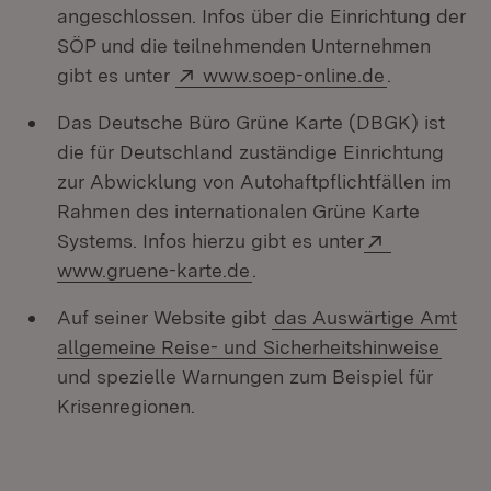
angeschlossen. Infos über die Einrichtung der
SÖP und die teilnehmenden Unternehmen
Extern:
(Öffnet in 
gibt es unter
www.soep-online.de
.
Das Deutsche Büro Grüne Karte (DBGK) ist
die für Deutschland zuständige Einrichtung
zur Abwicklung von Autohaftpflichtfällen im
Rahmen des internationalen Grüne Karte
Extern:
Systems. Infos hierzu gibt es unter
(Öffnet in neuem Fenster)
www.gruene-karte.de
.
Auf seiner Website gibt
das Auswärtige Amt
allgemeine Reise- und Sicherheitshinweise
und spezielle Warnungen zum Beispiel für
Krisenregionen.