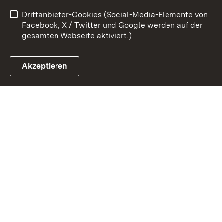
Barrierefreiheit
Drittanbieter-Cookies (Social-Media-Elemente von
Impressum
Cookies
Facebook, X / Twitter und Google werden auf der
gesamten Webseite aktiviert.)
Akzeptieren
Link zum Landesportal