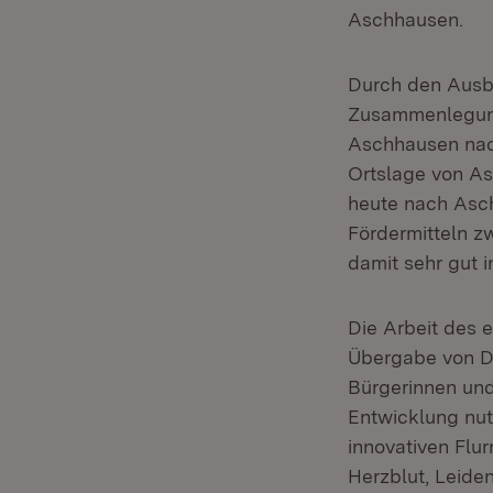
Aschhausen.
Durch den Ausb
Zusammenlegung
Aschhausen nach
Ortslage von As
heute nach Asch
Fördermitteln zw
damit sehr gut i
Die Arbeit des 
Übergabe von D
Bürgerinnen und
Entwicklung nut
innovativen Flu
Herzblut, Leiden