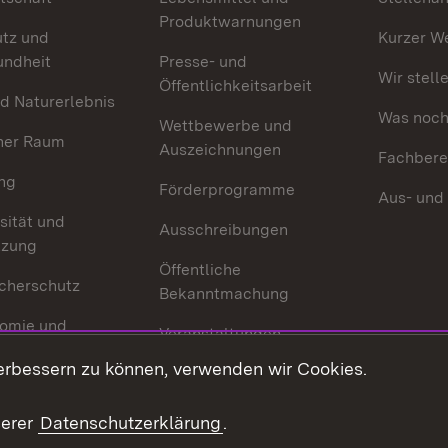
Produktwarnungen
utz und
Kurzer W
undheit
Presse- und
Wir stell
Öffentlichkeitsarbeit
d Naturerlebnis
Was noch 
Wettbewerbe und
her Raum
Auszeichnungen
Fachbere
ng
Förderprogramme
Aus- und
sität und
Ausschreibungen
tzung
Öffentliche
cherschutz
Bekanntmachung
omie und
Veranstaltungen
ion
erbessern zu können, verwenden wir Cookies.
Mediathek
Publikationen
serer
Datenschutzerklärung
.