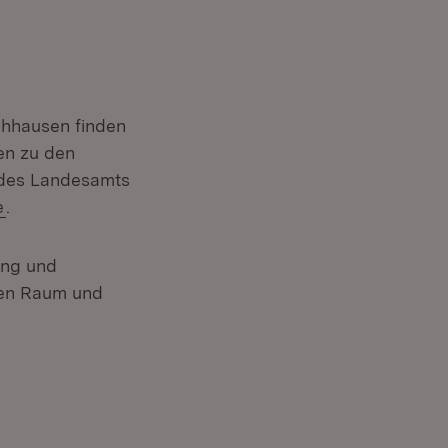
chhausen finden
en zu den
 des Landesamts
(Öffnet in neuem Fenster)
e
.
ung und
chen Raum und