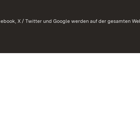
Kontakt
ebook, X / Twitter und Google werden auf der gesamten Webs
Kontakt
Datenschutz
Erklärung zur Barrierefreiheit