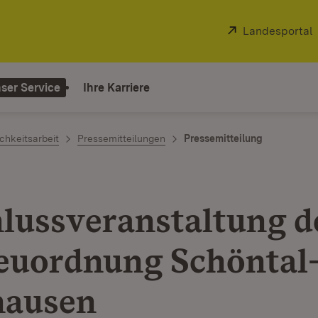
Extern:
Landesportal
ser Service
Ihre Karriere
chkeitsarbeit
Pressemitteilungen
Pressemitteilung
lussveranstaltung d
euordnung Schöntal
hausen