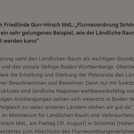
n Friedlinde Gurr-Hirsch MdL: „Flurneuordnung Schön
ein sehr gelungenes Beispiel, wie der Ländliche Rau
lt werden kann“
erung sieht den Ländlichen Raum als wichtigen Grundpf
t und das soziale Gefüge Baden-Württembergs. Oberste 
ere die Erhaltung und Stärkung der Potenziale des L
ner Bewohnerinnen und Bewohner. Denn nur mit funkti
rukturen sind ländliche Regionen wettbewerbsfähig und 
erigen Anstrengungen zahlen sich vielerorts in Baden
Vergleich zu vielen anderen Ländern stehen wir gut da“,
n im Ministerium für Ländlichen Raum und Verbrauchers
-Hirsch MdL, am Freitag (31. August) in Schöntal (Hohe
Festaktes zum Abschluss des Flurneuordnungsverfahre