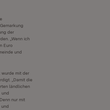
e
r Gemarkung
ung der
rden. „Wenn ich
en Euro
emeinde und
 wurde mit der
igt. „Damit die
rten ländlichen
n und
Denn nur mit
l und