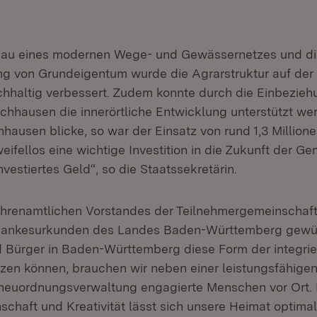
au eines modernen Wege- und Gewässernetzes und di
 von Grundeigentum wurde die Agrarstruktur auf de
haltig verbessert. Zudem konnte durch die Einbezieh
chhausen die innerörtliche Entwicklung unterstützt we
hausen blicke, so war der Einsatz von rund 1,3 Million
eifellos eine wichtige Investition in die Zukunft der G
nvestiertes Geld“, so die Staatssekretärin.
ehrenamtlichen Vorstandes der Teilnehmergemeinschaft
ankesurkunden des Landes Baden-Württemberg gewürd
 Bürger in Baden-Württemberg diese Form der integrie
zen können, brauchen wir neben einer leistungsfähige
rneuordnungsverwaltung engagierte Menschen vor Ort. 
schaft und Kreativität lässt sich unsere Heimat optima