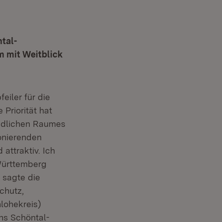
tal-
m mit Weitblick
eiler für die
Priorität hat
ändlichen Raumes
onierenden
attraktiv. Ich
-Württemberg
 sagte die
chutz,
nlohekreis)
ns Schöntal-