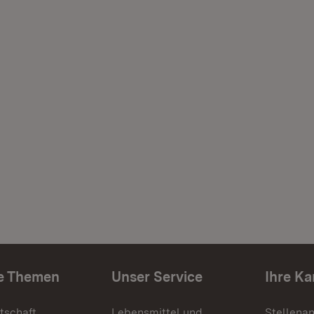
e Themen
Unser Service
Ihre Ka
tschaft
Lebensmittel und
Stellena