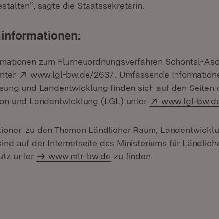
stalten“, sagte die Staatssekretärin.
informationen:
formationen zum Flurneuordnungsverfahren Schöntal-As
Extern:
(Öffnet in neuem Fenster)
unter
www.lgl-bw.de/2637
. Umfassende Information
ung und Landentwicklung finden sich auf den Seiten
Extern:
ion und Landentwicklung (LGL) unter
www.lgl-bw.d
ationen zu den Themen Ländlicher Raum, Landentwickl
sind auf der Internetseite des Ministeriums für Ländli
utz unter
www.mlr-bw.de
zu finden.