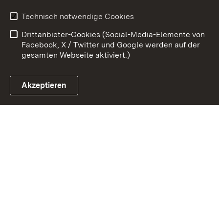
Erklärung zur
Benutzungshinweise
Technisch notwendige Cookies
Barrierefreiheit
Drittanbieter-Cookies (Social-Media-Elemente von
Impressum
Cookies
Facebook, X / Twitter und Google werden auf der
gesamten Webseite aktiviert.)
Akzeptieren
Link zum Landesportal