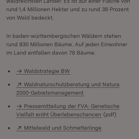
waldreichsten Länder. Es ist auf einer Fläche von
rund 1,4 Millionen Hektar und zu rund 38 Prozent
von Wald bedeckt.
In baden-württembergischen Wäldern stehen
rund 830 Millionen Bäume. Auf jeden Einwohner
im Land entfallen davon 78 Bäume.
Waldstrategie BW
Extern:
Waldnaturschutzberatung und Natura
(Öffnet in neuem Fens
2000-Gebietsmanagement
Pressemitteilung der FVA: Genetische
Vielfalt eröht Überlebenschancen
(pdf)
Extern:
(Öffnet in neu
Mittelwald und Schmetterlinge