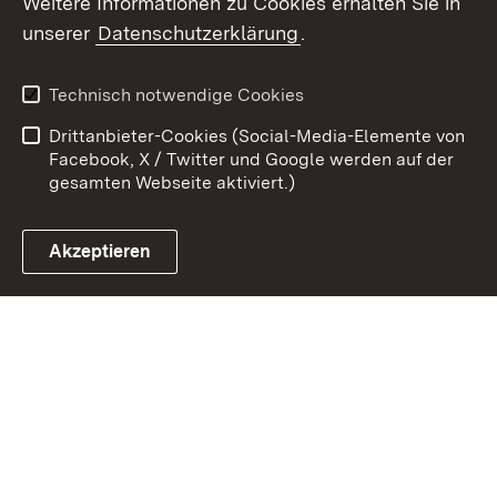
Weitere Informationen zu Cookies erhalten Sie in
Zum 
unserer
Datenschutzerklärung
.
Kontakt
Datenschutz
Erklärung zur
Benutzungshinweise
Technisch notwendige Cookies
Barrierefreiheit
Drittanbieter-Cookies (Social-Media-Elemente von
Impressum
Cookies
Facebook, X / Twitter und Google werden auf der
gesamten Webseite aktiviert.)
Akzeptieren
Link zum Landesportal