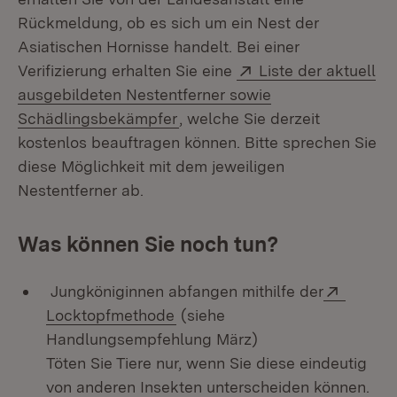
Rückmeldung, ob es sich um ein Nest der
Asiatischen Hornisse handelt. Bei einer
Extern:
Verifizierung erhalten Sie eine
Liste der aktuell
ausgebildeten Nestentferner sowie
(Öffnet in neuem Fenster)
Schädlingsbekämpfer
, welche Sie derzeit
kostenlos beauftragen können. Bitte sprechen Sie
diese Möglichkeit mit dem jeweiligen
Nestentferner ab.
Was können Sie noch tun?
Extern:
Jungköniginnen abfangen mithilfe der
(Öffnet in neuem Fenster)
Locktopfmethode
(siehe
Handlungsempfehlung März)
Töten Sie Tiere nur, wenn Sie diese eindeutig
von anderen Insekten unterscheiden können.