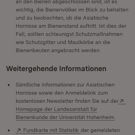
an den Bienen abgeschlossen sind, ist es
wichtig, die Bienenvölker im Blick zu behalten
und zu beobachten, ob die Asiatische
Hornisse am Bienenstand auftritt. Ist dies der
Fall, sollten schleunigst Schutzmaßnahmen
wie Schutzgitter und Maulkörbe an die
Bienenbeuten angebracht werden.
Weitergehende Informationen
Sämtliche Informationen zur Asiatischen
Hornisse sowie den Anmeldelink zum
Ext
kostenlosen Newsletter finden Sie auf der
Homepage der Landesanstalt für
(Öffnet 
Bienenkunde der Universität Hohenheim
.
Extern:
(Öffnet in neuem Fens
Fundkarte mit Statistik
der gemeldeten