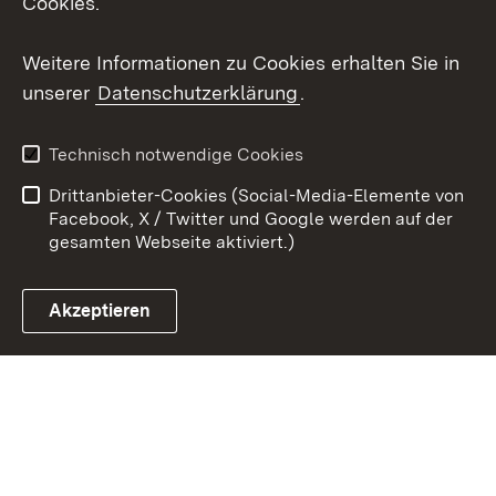
Cookies.
Youtube
Weitere Informationen zu Cookies erhalten Sie in
Zum 
unserer
Datenschutzerklärung
.
Kontakt
Datenschutz
Erklärung zur
Benutzungshinweise
Technisch notwendige Cookies
Barrierefreiheit
Drittanbieter-Cookies (Social-Media-Elemente von
Impressum
Cookies
Facebook, X / Twitter und Google werden auf der
gesamten Webseite aktiviert.)
Akzeptieren
Link zum Landesportal