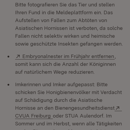
Bitte fotografieren Sie das Tier und stellen
Ihren Fund in die Meldeplattform ein. Das
Aufstellen von Fallen zum Abtöten von
Asiatischen Hornissen ist verboten, da solche
Fallen nicht selektiv wirken und heimische
sowie geschützte Insekten gefangen werden.
Extern:
(Öffne
Embryonalnester im Frühjahr entfernen
,
somit kann sich die Anzahl der Königinnen
auf natürlichem Wege reduzieren.
Imkerinnen und Imker aufgepasst: Bitte
schicken Sie Honigbienenvölker mit Verdacht
auf Schädigung durch die Asiatische
Ext
Hornisse an den Bienengesundheitsdienst
(Öffnet in neuem Fenster)
CVUA Freiburg
oder STUA Aulendorf. Im
Sommer und im Herbst, wenn alle Tätigkeiten