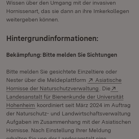
Wissen über den Umgang mit der invasiven
Hornissenart, das sie dann an ihre Imkerkollegen
weitergeben können.
Hintergrundinformationen:
Bekämpfung: Bitte melden Sie Sichtungen
Bitte melden Sie gesichtete Einzeltiere oder
Extern:
Nester über die Meldeplattform
Asiatische
(Öffnet in neue
Extern:
Hornisse der Naturschutzverwaltung
. Die
Landesanstalt für Bienenkunde der Universität
(Öffnet in neuem Fenster)
Hohenheim
koordiniert seit März 2024 im Auftrag
der Naturschutz- und Landwirtschaftsverwaltung
Aufgaben im Zusammenhang mit der Asiatischen
Hornisse. Nach Einstellung Ihrer Meldung
erhalten Sie von der Landesanstalt eine